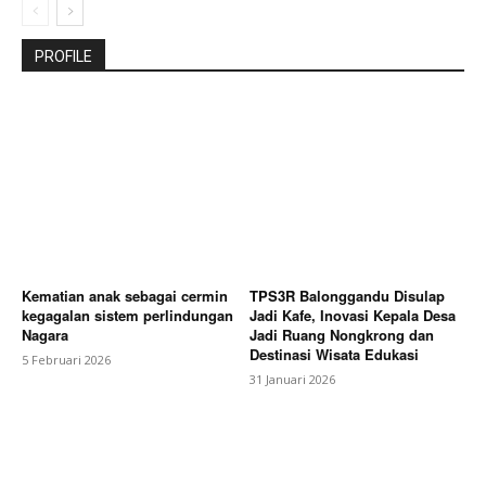
PROFILE
Kematian anak sebagai cermin
TPS3R Balonggandu Disulap
kegagalan sistem perlindungan
Jadi Kafe, Inovasi Kepala Desa
Nagara
Jadi Ruang Nongkrong dan
Destinasi Wisata Edukasi
5 Februari 2026
31 Januari 2026