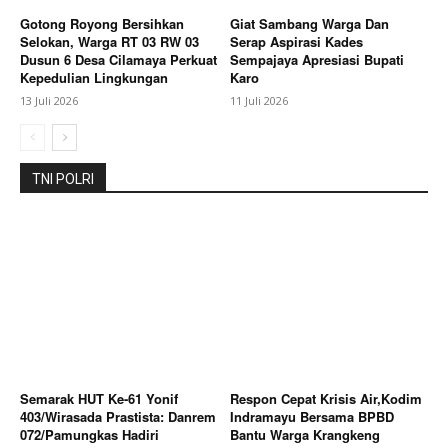
Subscription Plans
Gotong Royong Bersihkan
Giat Sambang Warga Dan
My account
Selokan, Warga RT 03 RW 03
Serap Aspirasi Kades
Dusun 6 Desa Cilamaya Perkuat
Sempajaya Apresiasi Bupati
Kepedulian Lingkungan
Karo
Bagikan Artikel
13 Juli 2026
11 Juli 2026
Berita Lainnya
Perkuat Sinergi Bupati Karo Temui
Menteri Koperasi RI Dan Undang Acara FBB
TNI POLRI
Semarak HUT Ke-61 Yonif
Respon Cepat Krisis Air,Kodim
403/Wirasada Prastista: Danrem
Indramayu Bersama BPBD
072/Pamungkas Hadiri
Bantu Warga Krangkeng