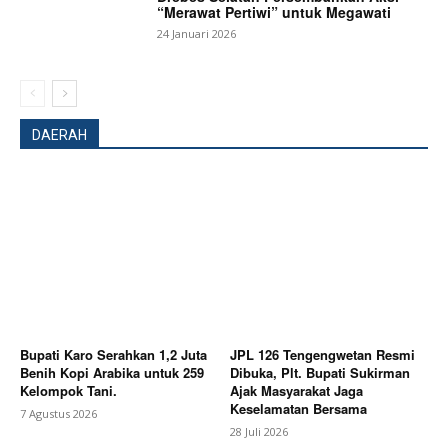
“Merawat Pertiwi” untuk Megawati
24 Januari 2026
DAERAH
Bupati Karo Serahkan 1,2 Juta
JPL 126 Tengengwetan Resmi
Benih Kopi Arabika untuk 259
Dibuka, Plt. Bupati Sukirman
Kelompok Tani.
Ajak Masyarakat Jaga
News Week
Keselamatan Bersama
7 Agustus 2026
Magazine PRO
28 Juli 2026