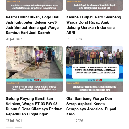
Resmi Diluncurkan, Logo Hari
Kembali Bupati Karo Sambang
Jadi Kabupaten Bekasi ke-76
Warga Dolat Rayat, Ajak
Jadi Simbol Semangat Warga
Dukung Gerakan Indonesia
Sambut Hari Jadi Daerah
ASRI
28 Juli 2026
19 Juli 2026
SUBSCRIBE NOW
Company
About
Gotong Royong Bersihkan
Giat Sambang Warga Dan
Contact us
Selokan, Warga RT 03 RW 03
Serap Aspirasi Kades
Dusun 6 Desa Cilamaya Perkuat
Sempajaya Apresiasi Bupati
Subscription Plans
Kepedulian Lingkungan
Karo
My account
13 Juli 2026
11 Juli 2026