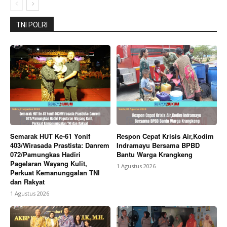
Bagikan Artikel
TNI POLRI
Berita Lainnya
Polres Pekalongan Amankan Fun Run
Milad ke-7 UMPP, Ribuan Peserta Berlari Aman dan
Lancar
Semarak HUT Ke-61 Yonif
Respon Cepat Krisis Air,Kodim
403/Wirasada Prastista: Danrem
Indramayu Bersama BPBD
072/Pamungkas Hadiri
Bantu Warga Krangkeng
Pagelaran Wayang Kulit,
1 Agustus 2026
Perkuat Kemanunggalan TNI
dan Rakyat
1 Agustus 2026