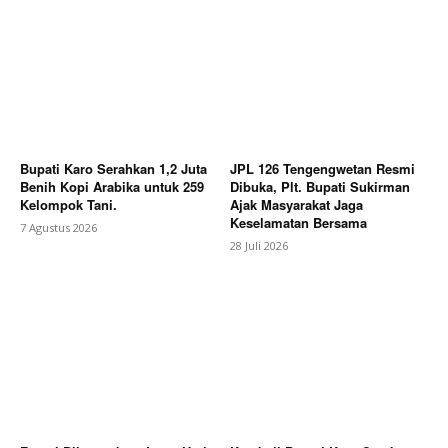
News Week
Magazine PRO
Bupati Karo Serahkan 1,2 Juta
JPL 126 Tengengwetan Resmi
Benih Kopi Arabika untuk 259
Dibuka, Plt. Bupati Sukirman
Kelompok Tani.
Ajak Masyarakat Jaga
Keselamatan Bersama
7 Agustus 2026
28 Juli 2026
SUBSCRIBE NOW