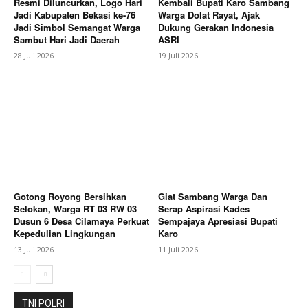
Resmi Diluncurkan, Logo Hari
Kembali Bupati Karo Sambang
Jadi Kabupaten Bekasi ke-76
Warga Dolat Rayat, Ajak
Company
Jadi Simbol Semangat Warga
Dukung Gerakan Indonesia
Sambut Hari Jadi Daerah
ASRI
About
28 Juli 2026
19 Juli 2026
Contact us
Subscription Plans
My account
Bagikan Artikel
Berita Lainnya
Wabup Karo Pemeliharaan Tradisi
Gotong Royong Bersihkan
Giat Sambang Warga Dan
Selokan, Warga RT 03 RW 03
Serap Aspirasi Kades
Budaya Adalah Tanggung Jawab Bersama
Dusun 6 Desa Cilamaya Perkuat
Sempajaya Apresiasi Bupati
Kepedulian Lingkungan
Karo
13 Juli 2026
11 Juli 2026
TNI POLRI