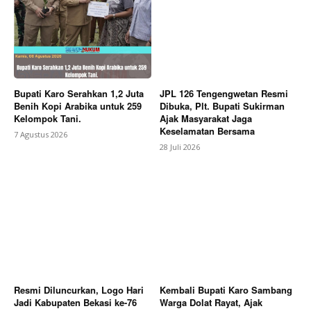
Company
About
Contact us
Subscription Plans
Bupati Karo Serahkan 1,2 Juta
JPL 126 Tengengwetan Resmi
Benih Kopi Arabika untuk 259
Dibuka, Plt. Bupati Sukirman
My account
Kelompok Tani.
Ajak Masyarakat Jaga
Keselamatan Bersama
7 Agustus 2026
Bagikan Artikel
28 Juli 2026
Berita Lainnya
Gunakan Dana Pribadi, Gubernur KDM
Gelar Sayembara Tangkap Penjahat Jalanan di Jabar
Resmi Diluncurkan, Logo Hari
Kembali Bupati Karo Sambang
Jadi Kabupaten Bekasi ke-76
Warga Dolat Rayat, Ajak