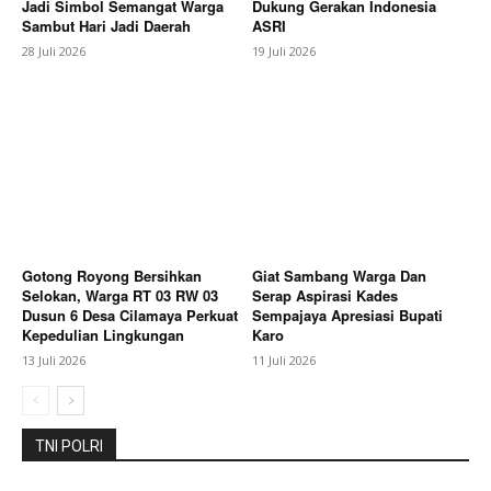
Jadi Simbol Semangat Warga
Dukung Gerakan Indonesia
Sambut Hari Jadi Daerah
ASRI
28 Juli 2026
19 Juli 2026
Gotong Royong Bersihkan
Giat Sambang Warga Dan
Selokan, Warga RT 03 RW 03
Serap Aspirasi Kades
Dusun 6 Desa Cilamaya Perkuat
Sempajaya Apresiasi Bupati
Kepedulian Lingkungan
Karo
13 Juli 2026
11 Juli 2026
TNI POLRI