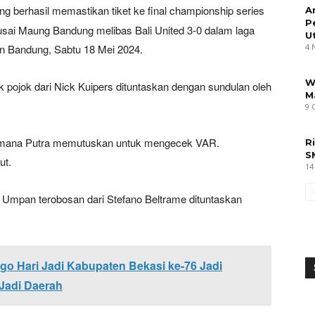
g berhasil memastikan tiket ke final championship series
A
P
 usai Maung Bandung melibas Bali United 3-0 dalam laga
U
ten Bandung, Sabtu 18 Mei 2024.
4 
W
 pojok dari Nick Kuipers dituntaskan dengan sundulan oleh
M
9 
ermana Putra memutuskan untuk mengecek VAR.
R
S
ut.
14
Umpan terobosan dari Stefano Beltrame dituntaskan
go Hari Jadi Kabupaten Bekasi ke-76 Jadi
Jadi Daerah