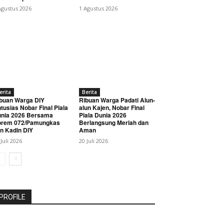
Agustus 2026
1 Agustus 2026
erita
Berita
buan Warga DIY
Ribuan Warga Padati Alun-
tusias Nobar Final Piala
alun Kajen, Nobar Final
nia 2026 Bersama
Piala Dunia 2026
orem 072/Pamungkas
Berlangsung Meriah dan
n Kadin DIY
Aman
 Juli 2026
20 Juli 2026
PROFILE