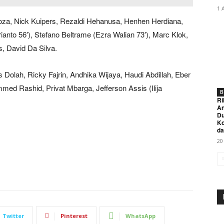
1 
a, Nick Kuipers, Rezaldi Hehanusa, Henhen Herdiana,
anto 56′), Stefano Beltrame (Ezra Walian 73′), Marc Klok,
s, David Da Silva.
s Dolah, Ricky Fajrin, Andhika Wijaya, Haudi Abdillah, Eber
ed Rashid, Privat Mbarga, Jefferson Assis (Ilija
B
Ri
An
Du
K
da
20
Twitter
Pinterest
WhatsApp