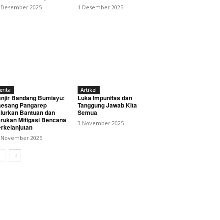
 Desember 2025
1 Desember 2025
erita
Artikel
njir Bandang Bumiayu:
Luka Impunitas dan
esang Pangarep
Tanggung Jawab Kita
lurkan Bantuan dan
Semua
rukan Mitigasi Bencana
3 November 2025
rkelanjutan
 November 2025