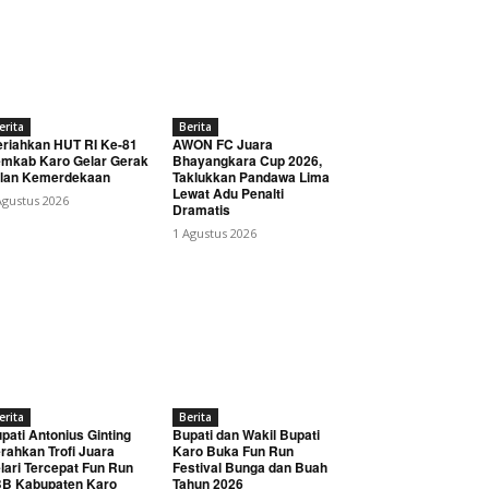
erita
Berita
riahkan HUT RI Ke-81
AWON FC Juara
mkab Karo Gelar Gerak
Bhayangkara Cup 2026,
lan Kemerdekaan
Taklukkan Pandawa Lima
Lewat Adu Penalti
Agustus 2026
Dramatis
1 Agustus 2026
erita
Berita
pati Antonius Ginting
Bupati dan Wakil Bupati
rahkan Trofi Juara
Karo Buka Fun Run
lari Tercepat Fun Run
Festival Bunga dan Buah
B Kabupaten Karo
Tahun 2026