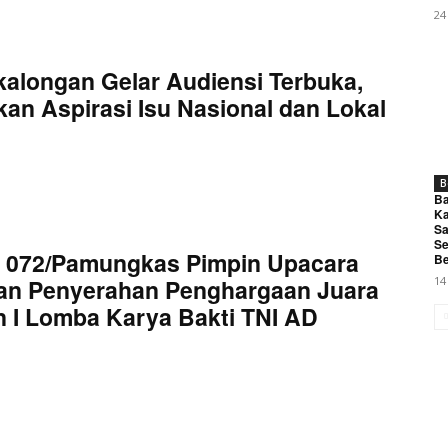
24
kalongan Gelar Audiensi Terbuka,
an Aspirasi Isu Nasional dan Lokal
B
Ba
Ka
Sa
Se
 072/Pamungkas Pimpin Upacara
Be
an Penyerahan Penghargaan Juara
14
 I Lomba Karya Bakti TNI AD