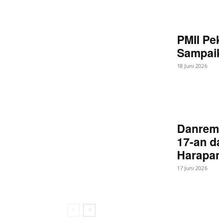
PMII Pe
Sampaik
18 Juni 2026
Danrem
17-an d
Harapan
17 Juni 2026