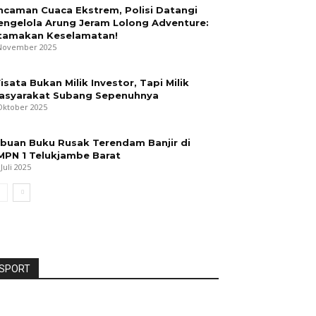
ncaman Cuaca Ekstrem, Polisi Datangi
engelola Arung Jeram Lolong Adventure:
tamakan Keselamatan!
November 2025
isata Bukan Milik Investor, Tapi Milik
asyarakat Subang Sepenuhnya
Oktober 2025
ibuan Buku Rusak Terendam Banjir di
MPN 1 Telukjambe Barat
 Juli 2025
SPORT