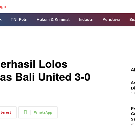
k
TNI Polri
Hukum & Kriminal
Industri
Peristiwa
Bis
erhasil Lolos
A
as Bali United 3-0
A
D
1 
P
nterest
WhatsApp
G
S
20