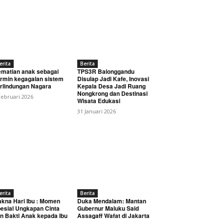
erita
Berita
matian anak sebagai
TPS3R Balonggandu
rmin kegagalan sistem
Disulap Jadi Kafe, Inovasi
rlindungan Nagara
Kepala Desa Jadi Ruang
Nongkrong dan Destinasi
Februari 2026
Wisata Edukasi
31 Januari 2026
erita
Berita
kna Hari Ibu : Momen
Duka Mendalam: Mantan
esial Ungkapan Cinta
Gubernur Maluku Said
n Bakti Anak kepada Ibu
Assagaff Wafat di Jakarta