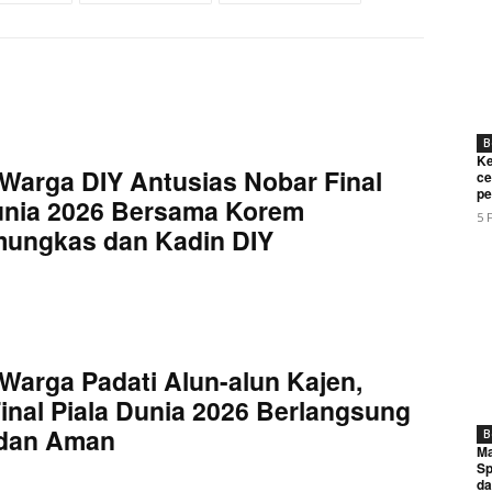
B
Ke
Warga DIY Antusias Nobar Final
ce
pe
unia 2026 Bersama Korem
5 
mungkas dan Kadin DIY
Warga Padati Alun-alun Kajen,
inal Piala Dunia 2026 Berlangsung
 dan Aman
B
Ma
Sp
da