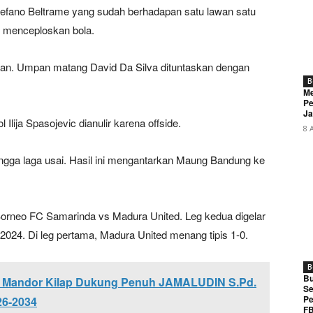
efano Beltrame yang sudah berhadapan satu lawan satu
al menceploskan bola.
lan. Umpan matang David Da Silva dituntaskan dengan
B
Me
Pe
Ja
Ilija Spasojevic dianulir karena offside.
8 
ngga laga usai. Hasil ini mengantarkan Maung Bandung ke
orneo FC Samarinda vs Madura United. Leg kedua digelar
2024. Di leg pertama, Madura United menang tipis 1-0.
B
Bu
 : Mandor Kilap Dukung Penuh JAMALUDIN S.Pd.
Se
Pe
26-2034
FB