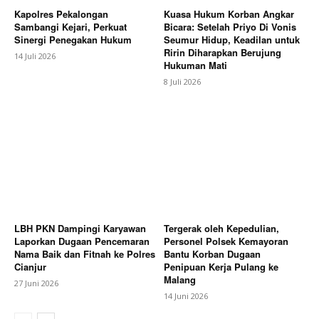
Kapolres Pekalongan
Kuasa Hukum Korban Angkar
Sambangi Kejari, Perkuat
Bicara: Setelah Priyo Di Vonis
Sinergi Penegakan Hukum
Seumur Hidup, Keadilan untuk
Ririn Diharapkan Berujung
14 Juli 2026
Hukuman Mati
8 Juli 2026
LBH PKN Dampingi Karyawan
Tergerak oleh Kepedulian,
Laporkan Dugaan Pencemaran
Personel Polsek Kemayoran
Nama Baik dan Fitnah ke Polres
Bantu Korban Dugaan
Cianjur
Penipuan Kerja Pulang ke
Malang
27 Juni 2026
14 Juni 2026