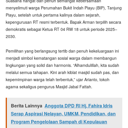
Suasana hangat dan penuh semangat kebersamaan
menyelimuti warga Perumahan Bukit Indah Piayu (BIP), Tanjung
Piayu, setelah untuk pertama kalinya dalam sejarah,
kepengurusan RT resmi terbentuk. Bapak Arman terpilih secara
demokratis sebagai Ketua RT 04 RW 18 untuk periode 2025–
2030.
Pemilihan yang berlangsung tertib dan penuh kekeluargaan ini
menjadi simbol kematangan sosial warga dalam membangun
lingkungan yang solid dan harmonis. “Alhamdulillah, kita sudah
melalui semua tahapan. Kini arah kiblat masjid sudah pas, dan
kepemimpinan warga telah terbentuk,” ujar Arianto, tokoh
agama sekaligus pengurus Masjid Jabal Fattah.
Berita Lainnya
Anggota DPD RI Hj. Fahira Idris
Serap Aspirasi Nelayan, UMKM, Pendidikan, dan
Program Pengelolaan Sampah di Kepulauan