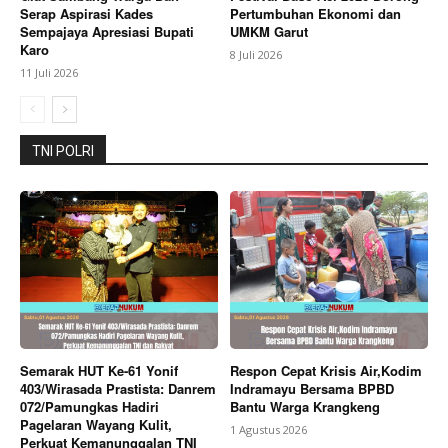
Serap Aspirasi Kades
Pertumbuhan Ekonomi dan
SUBSCRIBE NOW
Sempajaya Apresiasi Bupati
UMKM Garut
Karo
8 Juli 2026
11 Juli 2026
Company
TNI POLRI
About
Contact us
Subscription Plans
My account
Bagikan Artikel
Semarak HUT Ke-61 Yonif
Respon Cepat Krisis Air,Kodim
Berita Lainnya
Bupati Karo Ajak Mitra Internasional
403/Wirasada Prastista: Danrem
Indramayu Bersama BPBD
dan Dunia Usaha Berkolaborasi Membangun Karo
072/Pamungkas Hadiri
Bantu Warga Krangkeng
pada Gala Dinner FBB 2026
Pagelaran Wayang Kulit,
1 Agustus 2026
Perkuat Kemanunggalan TNI