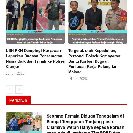
LBH PKN Dampingi Karyawan
Tergerak oleh Kepedulian,
Laporkan Dugaan Pencemaran
Personel Polsek Kemayoran
Nama Baik dan Fitnah ke Polres
Bantu Korban Dugaan
Cianjur
Penipuan Kerja Pulang ke
Malang
27 Juni 2026
14 Juni 2026
Peristiwa
Seorang Remaja Diduga Tenggelam di
Sungai Tenggulun Tanjung pasir
Cilamaya Wetan Hanya sepeda korban
yang ada di jembatan,Tim BPBD dan