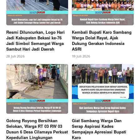
Resmi Diluncurkan, Logo Hari
Kembali Bupati Karo Sambang
Jadi Kabupaten Bekasi ke-76
Warga Dolat Rayat, Ajak
News Week
Jadi Simbol Semangat Warga
Dukung Gerakan Indonesia
Magazine PRO
Sambut Hari Jadi Daerah
ASRI
28 Juli 2026
19 Juli 2026
Gotong Royong Bersihkan
Giat Sambang Warga Dan
Selokan, Warga RT 03 RW 03
Serap Aspirasi Kades
Dusun 6 Desa Cilamaya Perkuat
Sempajaya Apresiasi Bupati
SUBSCRIBE NOW
Kepedulian Lingkungan
Karo