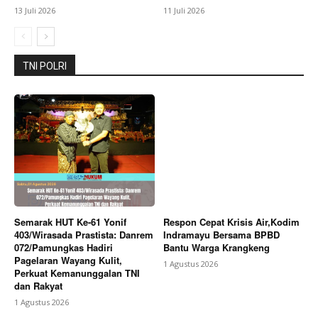
13 Juli 2026
11 Juli 2026
Company
TNI POLRI
About
Contact us
Subscription Plans
My account
Bagikan Artikel
Semarak HUT Ke-61 Yonif
Respon Cepat Krisis Air,Kodim
403/Wirasada Prastista: Danrem
Indramayu Bersama BPBD
Berita Lainnya
Laporan Dugaan Remaja Bawa Sajam
072/Pamungkas Hadiri
Bantu Warga Krangkeng
di Wiradesa Ditindaklanjuti, Polres Pekalongan
Pagelaran Wayang Kulit,
1 Agustus 2026
Lakukan Pengecekan
Perkuat Kemanunggalan TNI
dan Rakyat
1 Agustus 2026