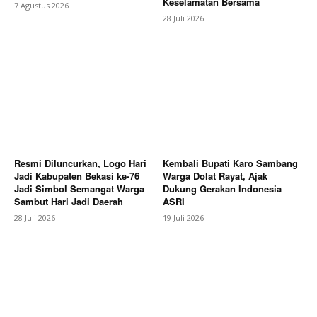
Keselamatan Bersama
7 Agustus 2026
28 Juli 2026
Subscription Plans
My account
Bagikan Artikel
Berita Lainnya
Meriahkan HUT RI Ke-81 Pemkab
Karo Gelar Gerak Jalan Kemerdekaan
Resmi Diluncurkan, Logo Hari
Kembali Bupati Karo Sambang
Jadi Kabupaten Bekasi ke-76
Warga Dolat Rayat, Ajak
Jadi Simbol Semangat Warga
Dukung Gerakan Indonesia
Sambut Hari Jadi Daerah
ASRI
28 Juli 2026
19 Juli 2026