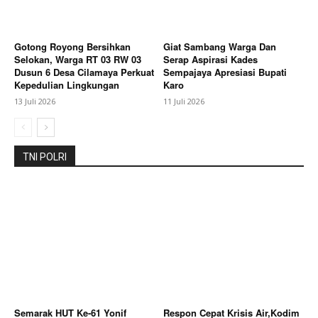
Gotong Royong Bersihkan
Giat Sambang Warga Dan
Selokan, Warga RT 03 RW 03
Serap Aspirasi Kades
Dusun 6 Desa Cilamaya Perkuat
Sempajaya Apresiasi Bupati
Kepedulian Lingkungan
Karo
13 Juli 2026
11 Juli 2026
TNI POLRI
Semarak HUT Ke-61 Yonif
Respon Cepat Krisis Air,Kodim