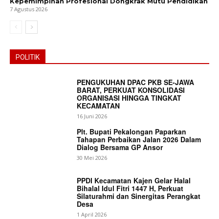
Kepemimpinan Profesional Dongkrak Mutu Pendidikan
7 Agustus 2026
POLITIK
PENGUKUHAN DPAC PKB SE-JAWA
BARAT, PERKUAT KONSOLIDASI
ORGANISASI HINGGA TINGKAT
KECAMATAN
16 Juni 2026
Plt. Bupati Pekalongan Paparkan
Tahapan Perbaikan Jalan 2026 Dalam
Dialog Bersama GP Ansor
30 Mei 2026
PPDI Kecamatan Kajen Gelar Halal
Bihalal Idul Fitri 1447 H, Perkuat
Silaturahmi dan Sinergitas Perangkat
Desa
News Week
1 April 2026
Magazine PRO