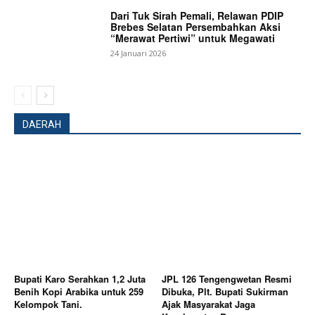
Dari Tuk Sirah Pemali, Relawan PDIP
Brebes Selatan Persembahkan Aksi
“Merawat Pertiwi” untuk Megawati
24 Januari 2026
DAERAH
SUBSCRIBE NOW
Company
Bupati Karo Serahkan 1,2 Juta
JPL 126 Tengengwetan Resmi
Benih Kopi Arabika untuk 259
Dibuka, Plt. Bupati Sukirman
About
Kelompok Tani.
Ajak Masyarakat Jaga
Contact us