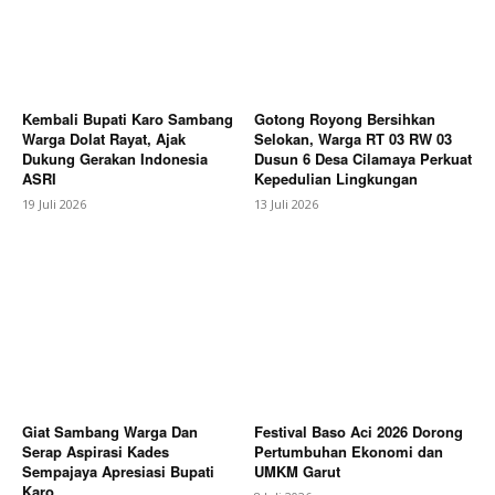
Company
Kembali Bupati Karo Sambang
Gotong Royong Bersihkan
Warga Dolat Rayat, Ajak
Selokan, Warga RT 03 RW 03
About
Dukung Gerakan Indonesia
Dusun 6 Desa Cilamaya Perkuat
ASRI
Kepedulian Lingkungan
Contact us
19 Juli 2026
13 Juli 2026
Subscription Plans
My account
Bagikan Artikel
Berita Lainnya
Semarak HUT Ke-61 Yonif
403/Wirasada Prastista: Danrem 072/Pamungkas
Hadiri Pagelaran Wayang Kulit, Perkuat
Giat Sambang Warga Dan
Festival Baso Aci 2026 Dorong
Kemanunggalan TNI dan Rakyat
Serap Aspirasi Kades
Pertumbuhan Ekonomi dan
Sempajaya Apresiasi Bupati
UMKM Garut
Karo