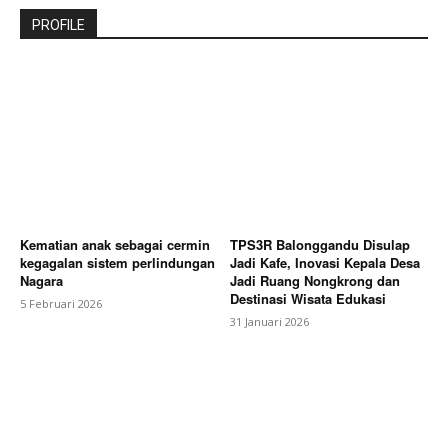
PROFILE
Kematian anak sebagai cermin
TPS3R Balonggandu Disulap
kegagalan sistem perlindungan
Jadi Kafe, Inovasi Kepala Desa
Nagara
Jadi Ruang Nongkrong dan
Destinasi Wisata Edukasi
5 Februari 2026
31 Januari 2026