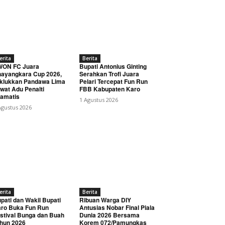
erita
Berita
WON FC Juara
Bupati Antonius Ginting
ayangkara Cup 2026,
Serahkan Trofi Juara
klukkan Pandawa Lima
Pelari Tercepat Fun Run
wat Adu Penalti
FBB Kabupaten Karo
amatis
1 Agustus 2026
Agustus 2026
erita
Berita
pati dan Wakil Bupati
Ribuan Warga DIY
ro Buka Fun Run
Antusias Nobar Final Piala
stival Bunga dan Buah
Dunia 2026 Bersama
hun 2026
Korem 072/Pamungkas