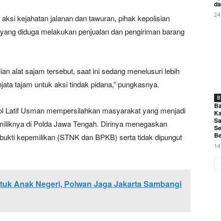
da
My account
24
aksi kejahatan jalanan dan tawuran, pihak kepolisian
 yang diduga melakukan penjualan dan pengiriman barang
E NOW
n alat sajam tersebut, saat ini sedang menelusuri lebih
jata tajam untuk aksi tindak pidana,” pungkasnya.
B
Ba
 Pol Latif Usman mempersilahkan masyarakat yang menjadi
olsek Wonopringgo Berhasil Fasilitasi Perdamaian Kasus Pe
Ka
Sa
iliknya di Polda Jawa Tengah. Dirinya menegaskan
Se
Be
ukti kepemilikan (STNK dan BPKB) serta tidak dipungut
14
ntuk Anak Negeri, Polwan Jaga Jakarta Sambangi