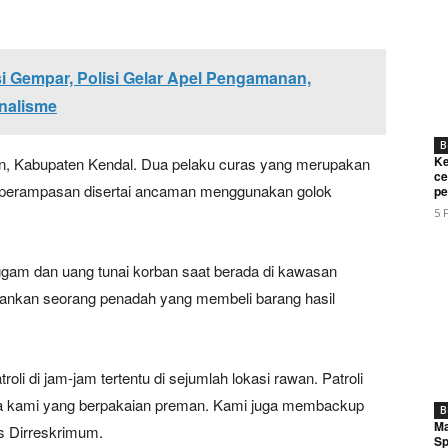
si Gempar, Polisi Gelar Apel Pengamanan,
nalisme
B
Ke
ean, Kabupaten Kendal. Dua pelaku curas yang merupakan
ce
n perampasan disertai ancaman menggunakan golok
pe
5 
Week
e PRO
gam dan uang tunai korban saat berada di kawasan
mankan seorang penadah yang membeli barang hasil
Company
About
roli di jam-jam tertentu di sejumlah lokasi rawan. Patroli
Contact us
ota kami yang berpakaian preman. Kami juga membackup
B
Ma
Subscription Plans
gas Dirreskrimum.
Sp