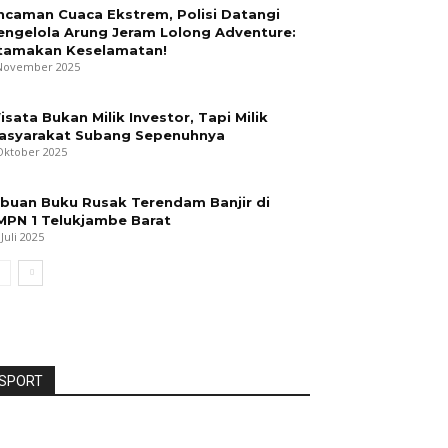
ncaman Cuaca Ekstrem, Polisi Datangi
engelola Arung Jeram Lolong Adventure:
tamakan Keselamatan!
November 2025
isata Bukan Milik Investor, Tapi Milik
asyarakat Subang Sepenuhnya
Oktober 2025
ibuan Buku Rusak Terendam Banjir di
MPN 1 Telukjambe Barat
 Juli 2025
SPORT