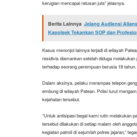
kerugian mencapai ratusan juta” jelasnya.
Berita Lainnya
Jelang Audiensi Alian
Kapolsek Tekankan SOP dan Profesio
Kasus menonjol lainnya terjadi di wilayah Pat
residivis diamankan setelah diduga melakuka
terhadap seorang perempuan berusia 18 tahun.
News 
Magazin
Dalam aksinya, pelaku merampas telepon geng
embung di wilayah Patean. Polisi turut menga
kejahatan tersebut.
“Untuk antisipasi begal kami rutin melakukan pat
tersebut dilakukan di setiap malam oleh angg
kegiatan patroli di sejumlah polres jajaran,” te