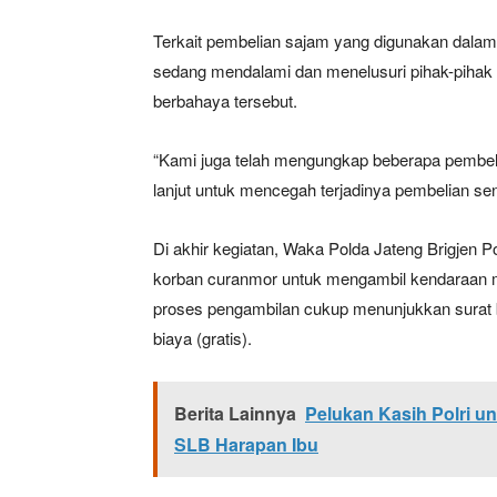
Terkait pembelian sajam yang digunakan dalam 
sedang mendalami dan menelusuri pihak-pihak
SUBSCRIB
berbahaya tersebut.
“Kami juga telah mengungkap beberapa pembelia
Bagikan Artikel
lanjut untuk mencegah terjadinya pembelian sen
Di akhir kegiatan, Waka Polda Jateng Brigjen
Berita Lainnya
Reskrim P
korban curanmor untuk mengambil kendaraan m
proses pengambilan cukup menunjukkan surat b
biaya (gratis).
Berita Lainnya
Pelukan Kasih Polri u
SLB Harapan Ibu