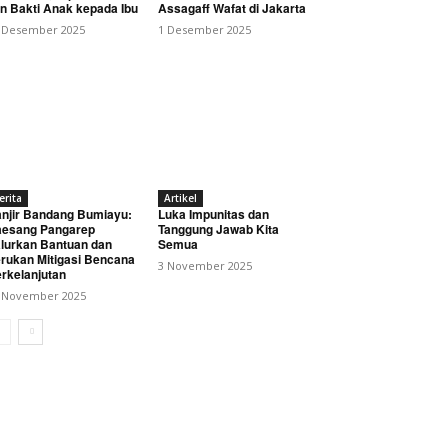
n Bakti Anak kepada Ibu
Assagaff Wafat di Jakarta
 Desember 2025
1 Desember 2025
erita
Artikel
njir Bandang Bumiayu:
Luka Impunitas dan
nganiayaan Ringan
esang Pangarep
Tanggung Jawab Kita
lurkan Bantuan dan
Semua
rukan Mitigasi Bencana
3 November 2025
rkelanjutan
 November 2025