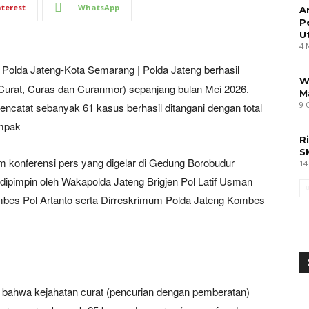
nterest
WhatsApp
A
P
U
4 
 Polda Jateng-Kota Semarang | Polda Jateng berhasil
W
Curat, Curas dan Curanmor) sepanjang bulan Mei 2026.
M
9 
ncatat sebanyak 61 kasus berhasil ditangani dengan total
ampak
R
S
 konferensi pers yang digelar di Gedung Borobudur
14
dipimpin oleh Wakapolda Jateng Brigjen Pol Latif Usman
bes Pol Artanto serta Dirreskrimum Polda Jateng Kombes
bahwa kejahatan curat (pencurian dengan pemberatan)