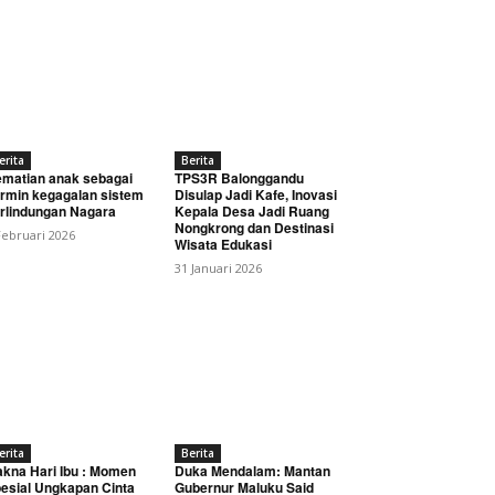
erita
Berita
matian anak sebagai
TPS3R Balonggandu
rmin kegagalan sistem
Disulap Jadi Kafe, Inovasi
rlindungan Nagara
Kepala Desa Jadi Ruang
Nongkrong dan Destinasi
Februari 2026
Wisata Edukasi
31 Januari 2026
erita
Berita
kna Hari Ibu : Momen
Duka Mendalam: Mantan
esial Ungkapan Cinta
Gubernur Maluku Said