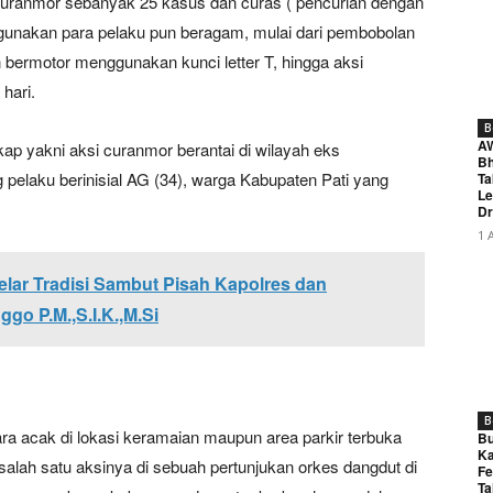
uranmor sebanyak 25 kasus dan curas ( pencurian dengan
gunakan para pelaku pun beragam, mulai dari pembobolan
bermotor menggunakan kunci letter T, hingga aksi
hari.
B
A
ap yakni aksi curanmor berantai di wilayah eks
Bh
pelaku berinisial AG (34), warga Kabupaten Pati yang
Ta
Le
Dr
1 
lar Tradisi Sambut Pisah Kapolres dan
o P.M.,S.I.K.,M.Si
B
a acak di lokasi keramaian maupun area parkir terbuka
Bu
Ka
salah satu aksinya di sebuah pertunjukan orkes dangdut di
Fe
Ta