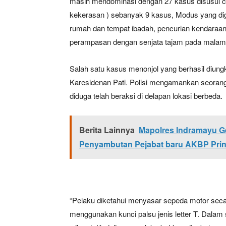
masih mendominasi dengan 27 kasus disusul c
kekerasan ) sebanyak 9 kasus, Modus yang di
rumah dan tempat ibadah, pencurian kendaraan 
perampasan dengan senjata tajam pada malam 
Salah satu kasus menonjol yang berhasil diungk
Karesidenan Pati. Polisi mengamankan seorang 
diduga telah beraksi di delapan lokasi berbeda.
Berita Lainnya
Mapolres Indramayu Ge
Penyambutan Pejabat baru AKBP Pringg
“Pelaku diketahui menyasar sepeda motor secar
menggunakan kunci palsu jenis letter T. Dalam 