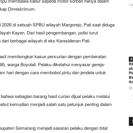
mampu membawa kabur sepeda motor korban hanya dalam
1 
ngkap Dirreskrimum.
 2026 di sebuah SPBU wilayah Margorejo, Pati saat diduga
ayah Kayen. Dari hasil pengembangan, polisi turut
ari berbagai wilayah di eks Karesidenan Pati.
erhasil membongkar kasus pencurian dengan pemberatan
B
38), warga Boyolali. Pelaku diketahui menyasar gereja-
Ri
al
am hari dengan cara membobol pintu dan jendela untuk
Pi
Be
A
20
 bahwa sebagian barang hasil curian dijual pelaku melalui
ebut kemudian menjadi salah satu petunjuk penting dalam
Kabupaten Semarang menjadi sasaran pelaku dengan total