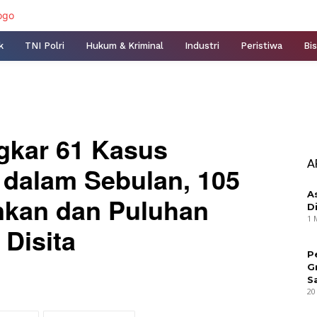
k
TNI Polri
Hukum & Kriminal
Industri
Peristiwa
Bis
gkar 61 Kasus
A
 dalam Sebulan, 105
A
nkan dan Puluhan
D
1 
Disita
P
G
S
20