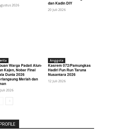
dan Kadin DIY
Agustus 2026
20 Juli 2026
erita
Anggota
buan Warga Padati Alun-
Kasrem 072/Pamungkas
un Kajen, Nobar Final
Hadiri Fun Run Taruna
ala Dunia 2026
Nusantara 2026
rlangsung Meriah dan
12 Juli 2026
man
 Juli 2026
PROFILE