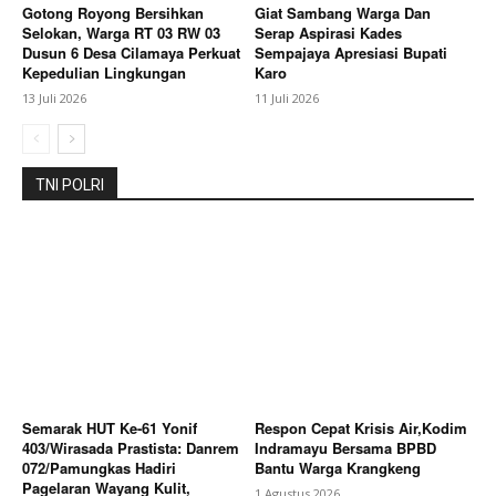
Gotong Royong Bersihkan
Giat Sambang Warga Dan
Selokan, Warga RT 03 RW 03
Serap Aspirasi Kades
Dusun 6 Desa Cilamaya Perkuat
Sempajaya Apresiasi Bupati
Kepedulian Lingkungan
Karo
13 Juli 2026
11 Juli 2026
TNI POLRI
Semarak HUT Ke-61 Yonif
Respon Cepat Krisis Air,Kodim
403/Wirasada Prastista: Danrem
Indramayu Bersama BPBD
072/Pamungkas Hadiri
Bantu Warga Krangkeng
Pagelaran Wayang Kulit,
1 Agustus 2026