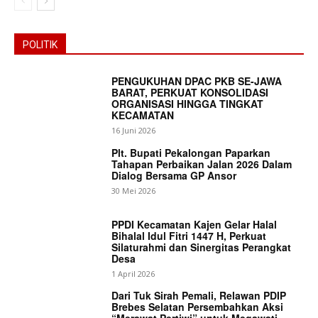
POLITIK
PENGUKUHAN DPAC PKB SE-JAWA
BARAT, PERKUAT KONSOLIDASI
ORGANISASI HINGGA TINGKAT
KECAMATAN
16 Juni 2026
Plt. Bupati Pekalongan Paparkan
Tahapan Perbaikan Jalan 2026 Dalam
SUBSCRIBE NOW
Dialog Bersama GP Ansor
30 Mei 2026
PPDI Kecamatan Kajen Gelar Halal
Bihalal Idul Fitri 1447 H, Perkuat
Company
Silaturahmi dan Sinergitas Perangkat
Desa
1 April 2026
About
Dari Tuk Sirah Pemali, Relawan PDIP
Contact us
Brebes Selatan Persembahkan Aksi