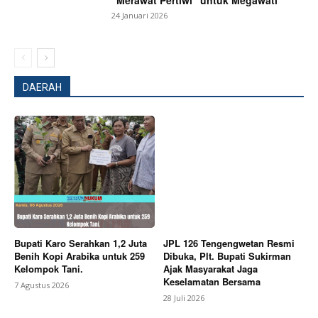
“Merawat Pertiwi” untuk Megawati
Subscription Plans
24 Januari 2026
My account
Bagikan Artikel
DAERAH
Berita Lainnya
Kapolres Purwakarta Bersama Bupati
Saepul Bahri Binzein Resmikan Gedung Wastu
Jatnika Tahanan Polres
Bupati Karo Serahkan 1,2 Juta
JPL 126 Tengengwetan Resmi
Benih Kopi Arabika untuk 259
Dibuka, Plt. Bupati Sukirman
Kelompok Tani.
Ajak Masyarakat Jaga
Keselamatan Bersama
7 Agustus 2026
28 Juli 2026