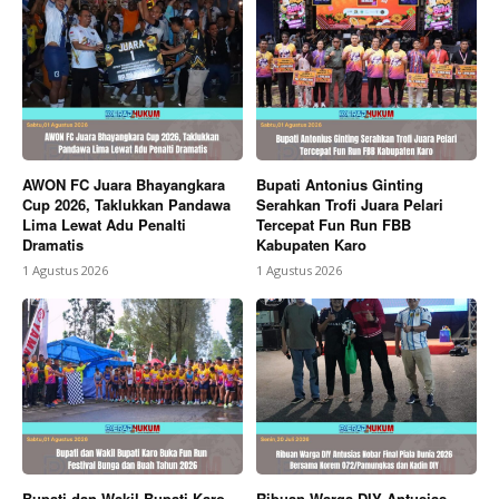
AWON FC Juara Bhayangkara
Bupati Antonius Ginting
Cup 2026, Taklukkan Pandawa
Serahkan Trofi Juara Pelari
Lima Lewat Adu Penalti
Tercepat Fun Run FBB
Dramatis
Kabupaten Karo
1 Agustus 2026
1 Agustus 2026
Bupati dan Wakil Bupati Karo
Ribuan Warga DIY Antusias