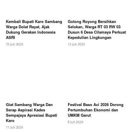
Kembali Bupati Karo Sambang
Gotong Royong Bersihkan
Company
Warga Dolat Rayat, Ajak
Selokan, Warga RT 03 RW 03
Dukung Gerakan Indonesia
Dusun 6 Desa Cilamaya Perkuat
ASRI
Kepedulian Lingkungan
About
19 Juli 2026
13 Juli 2026
Contact us
Subscription Plans
My account
Bagikan Artikel
Berita Lainnya
Dit Binmas Polda Jateng Asistensi
Giat Sambang Warga Dan
Festival Baso Aci 2026 Dorong
Bhabinkamtibmas Polres Pekalongan, Perkuat
Serap Aspirasi Kades
Pertumbuhan Ekonomi dan
Profesionalisme dan Sinergi Tiga Pilar
Sempajaya Apresiasi Bupati
UMKM Garut
Karo
8 Juli 2026
11 Juli 2026