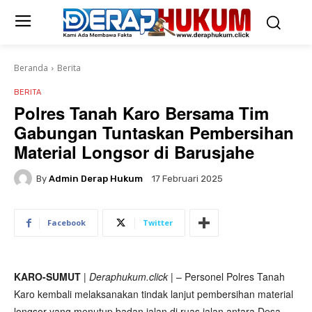
Beranda
Berita
BERITA
Polres Tanah Karo Bersama Tim
Gabungan Tuntaskan Pembersihan
Material Longsor di Barusjahe
By
Admin Derap Hukum
17 Februari 2025
Facebook
Twitter
KARO-SUMUT
|
Deraphukum.click
| – Personel Polres Tanah
Karo kembali melaksanakan tindak lanjut pembersihan material
longsor yang menutup badan jalan di ruas jalan antara Desa