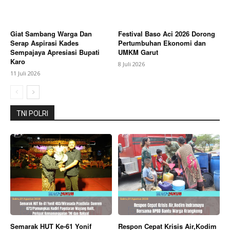
Contact us
Subscription Plans
Giat Sambang Warga Dan
Festival Baso Aci 2026 Dorong
My account
Serap Aspirasi Kades
Pertumbuhan Ekonomi dan
Sempajaya Apresiasi Bupati
UMKM Garut
Bagikan Artikel
Karo
8 Juli 2026
11 Juli 2026
Berita Lainnya
Diresmikan Pangdam IV Diponegoro,
Plt. Bupati Sukirman Ajak Masyarakat Jaga dan Rawat
TNI POLRI
Jembatan Gantung Garuda
Semarak HUT Ke-61 Yonif
Respon Cepat Krisis Air,Kodim