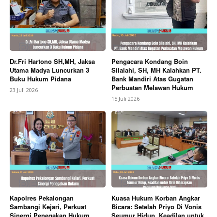
Dr.Fri Hartono SH,MH, Jaksa
Pengacara Kondang Boin
Utama Madya Luncurkan 3
Silalahi, SH, MH Kalahkan PT.
Buku Hukum Pidana
Bank Mandiri Atas Gugatan
Perbuatan Melawan Hukum
23 Juli 2026
15 Juli 2026
Kapolres Pekalongan
Kuasa Hukum Korban Angkar
Sambangi Kejari, Perkuat
Bicara: Setelah Priyo Di Vonis
Sinergi Penegakan Hukum
Seumur Hidup, Keadilan untuk