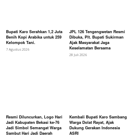
Bupati Karo Serahkan 1,2 Juta
JPL 126 Tengengwetan Resmi
SUBSCRIBE NOW
Benih Kopi Arabika untuk 259
Dibuka, Plt. Bupati Sukirman
Kelompok Tani.
Ajak Masyarakat Jaga
Keselamatan Bersama
7 Agustus 2026
28 Juli 2026
Company
About
Contact us
Subscription Plans
My account
Resmi Diluncurkan, Logo Hari
Kembali Bupati Karo Sambang
Bagikan Artikel
Jadi Kabupaten Bekasi ke-76
Warga Dolat Rayat, Ajak
Jadi Simbol Semangat Warga
Dukung Gerakan Indonesia
Sambut Hari Jadi Daerah
ASRI