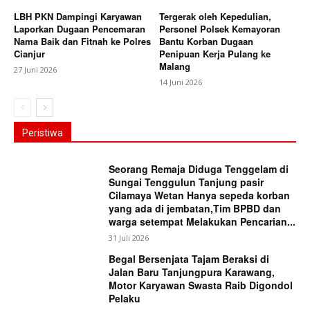
LBH PKN Dampingi Karyawan
Tergerak oleh Kepedulian,
Laporkan Dugaan Pencemaran
Personel Polsek Kemayoran
Nama Baik dan Fitnah ke Polres
Bantu Korban Dugaan
Cianjur
Penipuan Kerja Pulang ke
Malang
27 Juni 2026
14 Juni 2026
Peristiwa
Seorang Remaja Diduga Tenggelam di
Sungai Tenggulun Tanjung pasir
Cilamaya Wetan Hanya sepeda korban
yang ada di jembatan,Tim BPBD dan
warga setempat Melakukan Pencarian...
31 Juli 2026
Begal Bersenjata Tajam Beraksi di
Jalan Baru Tanjungpura Karawang,
Motor Karyawan Swasta Raib Digondol
Pelaku