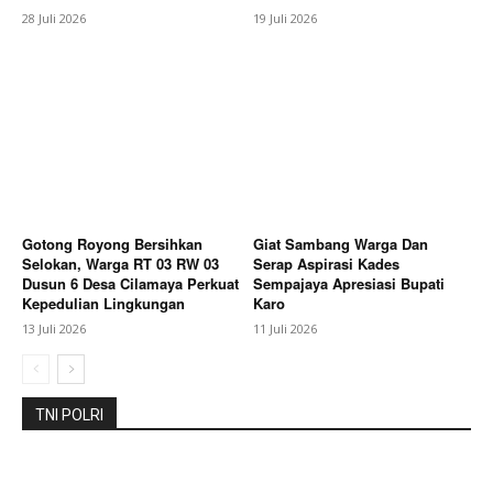
28 Juli 2026
19 Juli 2026
Berita Lainnya
Anton Nugraha Desak Kejari Subang
Panggil Oknum PAW Kades Ciruluk: Jangan Hukum
Tajam ke Bawah Tumpul ke Atas
Gotong Royong Bersihkan
Giat Sambang Warga Dan
Selokan, Warga RT 03 RW 03
Serap Aspirasi Kades
Dusun 6 Desa Cilamaya Perkuat
Sempajaya Apresiasi Bupati
Kepedulian Lingkungan
Karo
13 Juli 2026
11 Juli 2026
TNI POLRI