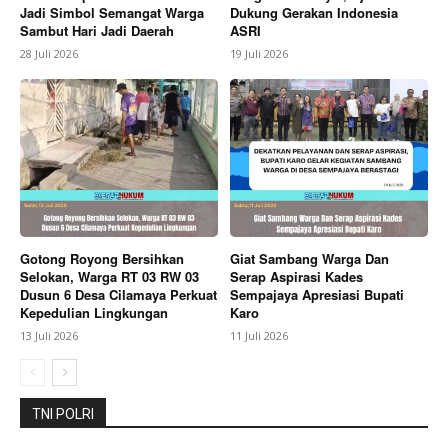
Jadi Simbol Semangat Warga
Dukung Gerakan Indonesia
Company
Sambut Hari Jadi Daerah
ASRI
28 Juli 2026
19 Juli 2026
About
Contact us
Subscription Plans
My account
Bagikan Artikel
Gotong Royong Bersihkan
Giat Sambang Warga Dan
Berita Lainnya
Polsek Sragi Dampingi Rembug Warga
Selokan, Warga RT 03 RW 03
Serap Aspirasi Kades
dan PT Arunika Jaya Textile, Sepakati Pembangunan
Dusun 6 Desa Cilamaya Perkuat
Sempajaya Apresiasi Bupati
Saluran Irigasi
Kepedulian Lingkungan
Karo
13 Juli 2026
11 Juli 2026
TNI POLRI