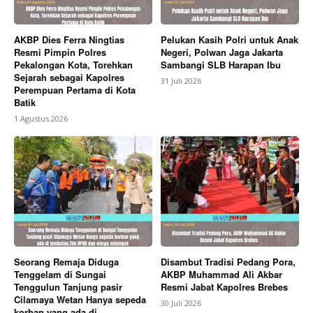
AKBP Dies Ferra Ningtias
Pelukan Kasih Polri untuk Anak
Resmi Pimpin Polres
Negeri, Polwan Jaga Jakarta
Pekalongan Kota, Torehkan
Sambangi SLB Harapan Ibu
Sejarah sebagai Kapolres
31 Juli 2026
Perempuan Pertama di Kota
Batik
1 Agustus 2026
Seorang Remaja Diduga
Disambut Tradisi Pedang Pora,
Tenggelam di Sungai
AKBP Muhammad Ali Akbar
Tenggulun Tanjung pasir
Resmi Jabat Kapolres Brebes
Cilamaya Wetan Hanya sepeda
30 Juli 2026
korban yang ada di