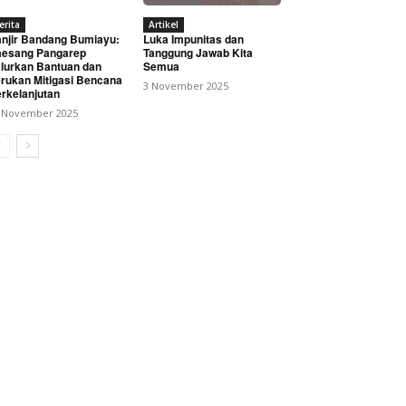
erita
Artikel
njir Bandang Bumiayu:
Luka Impunitas dan
esang Pangarep
Tanggung Jawab Kita
lurkan Bantuan dan
Semua
rukan Mitigasi Bencana
3 November 2025
rkelanjutan
 November 2025