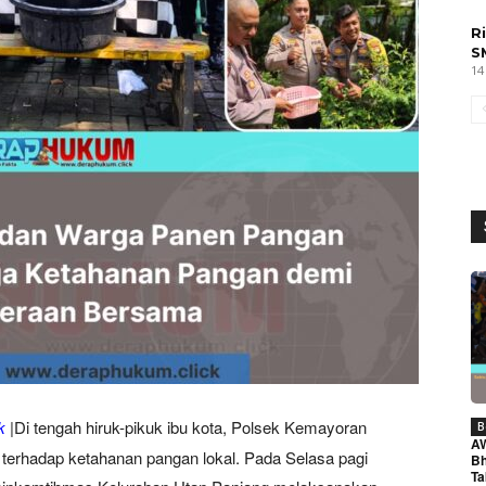
R
S
14
k
|Di tengah hiruk-pikuk ibu kota, Polsek Kemayoran
B
A
terhadap ketahanan pangan lokal. Pada Selasa pagi
Bh
Ta