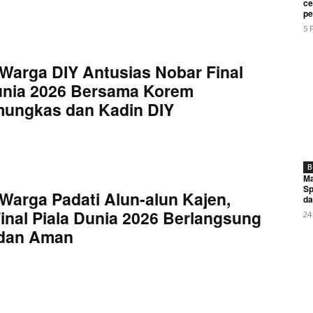
ce
Subscription Plans
pe
My account
5 
Warga DIY Antusias Nobar Final
E NOW
unia 2026 Bersama Korem
mungkas dan Kadin DIY
B
Ma
Sp
Warga Padati Alun-alun Kajen,
da
inal Piala Dunia 2026 Berlangsung
24
 dan Aman