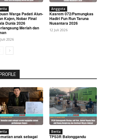
erita
Anggota
buan Warga Padati Alun-
Kasrem 072/Pamungkas
un Kajen, Nobar Final
Hadiri Fun Run Taruna
ala Dunia 2026
Nusantara 2026
rlangsung Meriah dan
12 Juli 2026
man
 Juli 2026
PROFILE
erita
Berita
matian anak sebagai
TPS3R Balonggandu