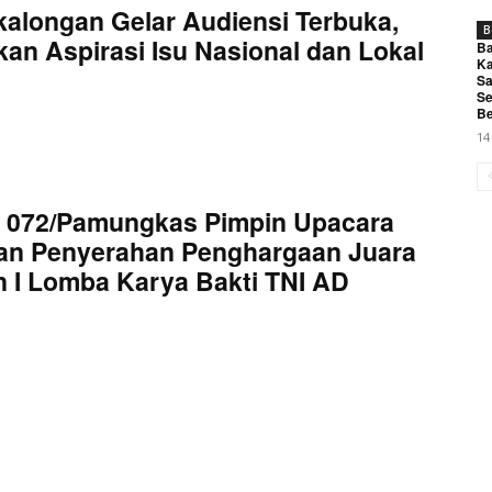
kalongan Gelar Audiensi Terbuka,
B
an Aspirasi Isu Nasional dan Lokal
Ba
Ka
Sa
Se
Be
14
 072/Pamungkas Pimpin Upacara
an Penyerahan Penghargaan Juara
 I Lomba Karya Bakti TNI AD