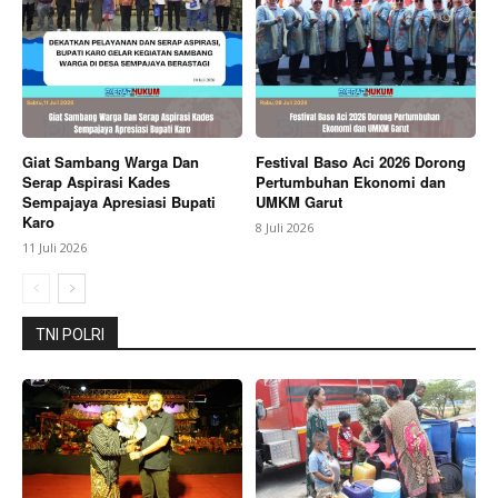
About
Contact us
Subscription Plans
My account
Giat Sambang Warga Dan
Festival Baso Aci 2026 Dorong
Bagikan Artikel
Serap Aspirasi Kades
Pertumbuhan Ekonomi dan
Sempajaya Apresiasi Bupati
UMKM Garut
Karo
8 Juli 2026
11 Juli 2026
Berita Lainnya
Pemkab Pekalongan dan BPSDMP
Kemenhub Tandatangani MoU Pengembangan SDM
Sektor Transportasi
TNI POLRI