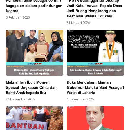
Kematian anak sebagai cermin
TPS3R Balonggandu Disulap
kegagalan sistem perlindungan
Jadi Kafe, Inovasi Kepala Desa
Nagara
Jadi Ruang Nongkrong dan
Destinasi Wisata Edukasi
5 Februari 2026
31 Januari 2026
Makna Hari Ibu : Momen
Duka Mendalam: Mantan
Spesial Ungkapan Cinta dan
Gubernur Maluku Said Assagaff
Bakti Anak kepada Ibu
Wafat di Jakarta
24 Desember 2025
1 Desember 2025