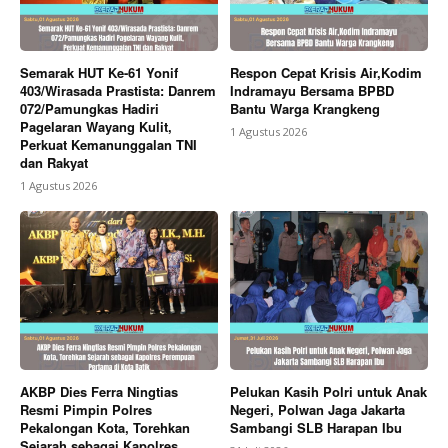
Semarak HUT Ke-61 Yonif
Respon Cepat Krisis Air,Kodim
403/Wirasada Prastista: Danrem
Indramayu Bersama BPBD
072/Pamungkas Hadiri
Bantu Warga Krangkeng
Pagelaran Wayang Kulit,
1 Agustus 2026
Perkuat Kemanunggalan TNI
dan Rakyat
1 Agustus 2026
AKBP Dies Ferra Ningtias
Pelukan Kasih Polri untuk Anak
Resmi Pimpin Polres
Negeri, Polwan Jaga Jakarta
Pekalongan Kota, Torehkan
Sambangi SLB Harapan Ibu
Sejarah sebagai Kapolres