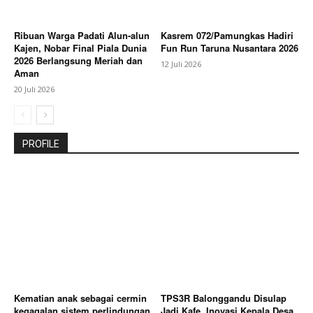
Ribuan Warga Padati Alun-alun
Kasrem 072/Pamungkas Hadiri
Kajen, Nobar Final Piala Dunia
Fun Run Taruna Nusantara 2026
2026 Berlangsung Meriah dan
12 Juli 2026
Aman
20 Juli 2026
PROFILE
Kematian anak sebagai cermin
TPS3R Balonggandu Disulap
kegagalan sistem perlindungan
Jadi Kafe, Inovasi Kepala Desa