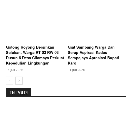
About
Contact us
Subscription Plans
My account
Bagikan Artikel
Gotong Royong Bersihkan
Giat Sambang Warga Dan
Selokan, Warga RT 03 RW 03
Serap Aspirasi Kades
Dusun 6 Desa Cilamaya Perkuat
Sempajaya Apresiasi Bupati
Kepedulian Lingkungan
Karo
Berita Lainnya
Kapolres Pekalongan Hadiri
13 Juli 2026
11 Juli 2026
Peresmian Jembatan Perintis Garuda, Sinergi TNI-
Polri Dukung Pembangunan
TNI POLRI