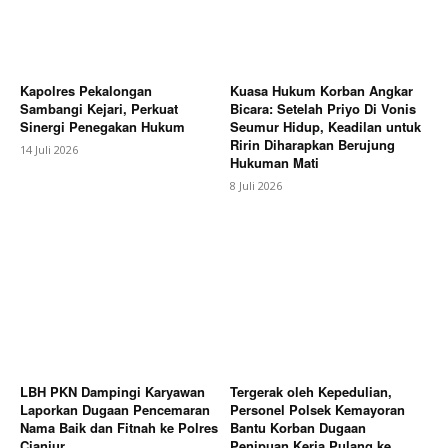
Kapolres Pekalongan
Kuasa Hukum Korban Angkar
Sambangi Kejari, Perkuat
Bicara: Setelah Priyo Di Vonis
Sinergi Penegakan Hukum
Seumur Hidup, Keadilan untuk
Ririn Diharapkan Berujung
14 Juli 2026
Hukuman Mati
8 Juli 2026
LBH PKN Dampingi Karyawan
Tergerak oleh Kepedulian,
Laporkan Dugaan Pencemaran
Personel Polsek Kemayoran
Nama Baik dan Fitnah ke Polres
Bantu Korban Dugaan
Cianjur
Penipuan Kerja Pulang ke