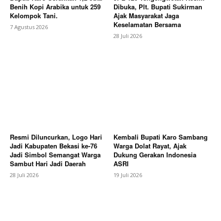
Benih Kopi Arabika untuk 259
Dibuka, Plt. Bupati Sukirman
Kelompok Tani.
Ajak Masyarakat Jaga
Keselamatan Bersama
7 Agustus 2026
SUBSCRIBE NOW
28 Juli 2026
Company
About
Contact us
Subscription Plans
Resmi Diluncurkan, Logo Hari
Kembali Bupati Karo Sambang
Jadi Kabupaten Bekasi ke-76
Warga Dolat Rayat, Ajak
My account
Jadi Simbol Semangat Warga
Dukung Gerakan Indonesia
Sambut Hari Jadi Daerah
ASRI
Bagikan Artikel
28 Juli 2026
19 Juli 2026
Berita Lainnya
Lansia Tergeletak di Perbatasan
Karanganyar-Kajen, Respons Cepat Polisi Antar