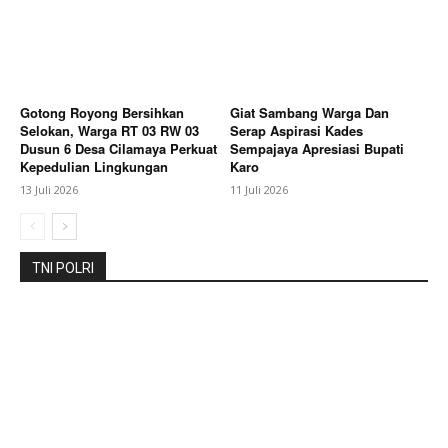
Korban Pulang ke Keluarga
Gotong Royong Bersihkan
Giat Sambang Warga Dan
Selokan, Warga RT 03 RW 03
Serap Aspirasi Kades
Dusun 6 Desa Cilamaya Perkuat
Sempajaya Apresiasi Bupati
Kepedulian Lingkungan
Karo
13 Juli 2026
11 Juli 2026
TNI POLRI