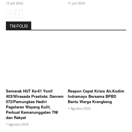
13 Juli 2026
11 Juli 2026
Bagikan Artikel
TNI POLRI
Berita Lainnya
Festival Bunga Buah Tahun 2026
Resmi Ditutup, Bupati Karo Tegaskan Momentum
Perkuat Pariwisata
Semarak HUT Ke-61 Yonif
Respon Cepat Krisis Air,Kodim
403/Wirasada Prastista: Danrem
Indramayu Bersama BPBD
072/Pamungkas Hadiri
Bantu Warga Krangkeng
Pagelaran Wayang Kulit,
1 Agustus 2026
Perkuat Kemanunggalan TNI
dan Rakyat
1 Agustus 2026