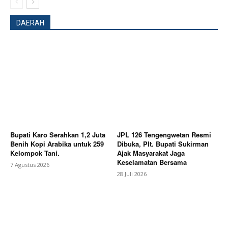
DAERAH
Bupati Karo Serahkan 1,2 Juta
JPL 126 Tengengwetan Resmi
Benih Kopi Arabika untuk 259
Dibuka, Plt. Bupati Sukirman
Kelompok Tani.
Ajak Masyarakat Jaga
Keselamatan Bersama
7 Agustus 2026
News Week
28 Juli 2026
Magazine PRO