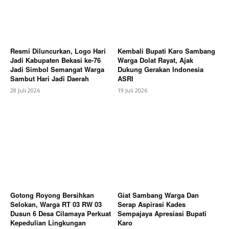
Resmi Diluncurkan, Logo Hari
Kembali Bupati Karo Sambang
Jadi Kabupaten Bekasi ke-76
Warga Dolat Rayat, Ajak
Jadi Simbol Semangat Warga
Dukung Gerakan Indonesia
Sambut Hari Jadi Daerah
ASRI
28 Juli 2026
19 Juli 2026
SUBSCRIBE NOW
Company
About
Contact us
Gotong Royong Bersihkan
Giat Sambang Warga Dan
Selokan, Warga RT 03 RW 03
Serap Aspirasi Kades
Subscription Plans
Dusun 6 Desa Cilamaya Perkuat
Sempajaya Apresiasi Bupati
My account
Kepedulian Lingkungan
Karo