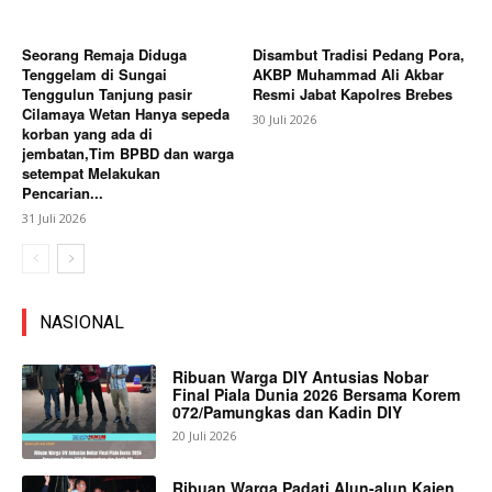
Seorang Remaja Diduga
Disambut Tradisi Pedang Pora,
Tenggelam di Sungai
AKBP Muhammad Ali Akbar
Tenggulun Tanjung pasir
Resmi Jabat Kapolres Brebes
Cilamaya Wetan Hanya sepeda
30 Juli 2026
korban yang ada di
jembatan,Tim BPBD dan warga
setempat Melakukan
Pencarian...
31 Juli 2026
NASIONAL
Ribuan Warga DIY Antusias Nobar
Final Piala Dunia 2026 Bersama Korem
072/Pamungkas dan Kadin DIY
20 Juli 2026
Ribuan Warga Padati Alun-alun Kajen,