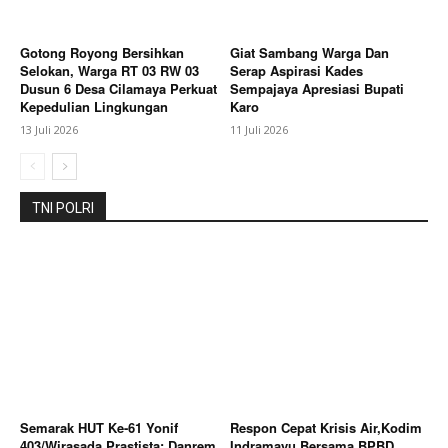
Gotong Royong Bersihkan
Giat Sambang Warga Dan
Selokan, Warga RT 03 RW 03
Serap Aspirasi Kades
Dusun 6 Desa Cilamaya Perkuat
Sempajaya Apresiasi Bupati
Kepedulian Lingkungan
Karo
13 Juli 2026
11 Juli 2026
TNI POLRI
SUBSCRIBE NOW
Company
About
Semarak HUT Ke-61 Yonif
Respon Cepat Krisis Air,Kodim
Contact us
403/Wirasada Prastista: Danrem
Indramayu Bersama BPBD