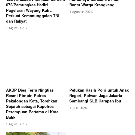
072/Pamungkas Hadiri
Bantu Warga Krangkeng
Subscription Plans
Pagelaran Wayang Kulit,
1 Agustus 2026
Perkuat Kemanunggalan TNI
My account
dan Rakyat
1 Agustus 2026
Bagikan Artikel
Berita Lainnya
Putusan PTUN BANDUNG Tegaskan
SUPREMASI HUKUM : Kebijakan Pengupahan Harus
Berdasarkan Kepastian HUKUM DAN KEADILAN
AKBP Dies Ferra Ningtias
Pelukan Kasih Polri untuk Anak
Resmi Pimpin Polres
Negeri, Polwan Jaga Jakarta
Pekalongan Kota, Torehkan
Sambangi SLB Harapan Ibu
Sejarah sebagai Kapolres
31 Juli 2026
Perempuan Pertama di Kota
Batik
1 Agustus 2026