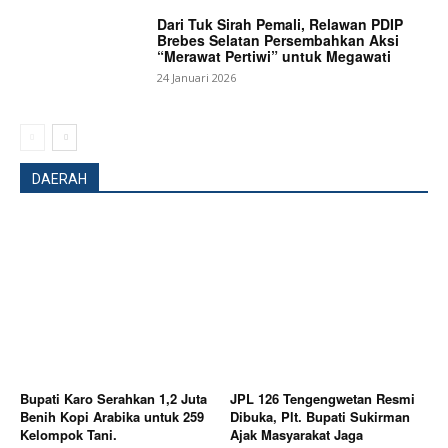
Dari Tuk Sirah Pemali, Relawan PDIP
Brebes Selatan Persembahkan Aksi
“Merawat Pertiwi” untuk Megawati
24 Januari 2026
DAERAH
News Week
Magazine PRO
Bupati Karo Serahkan 1,2 Juta
JPL 126 Tengengwetan Resmi
Benih Kopi Arabika untuk 259
Dibuka, Plt. Bupati Sukirman
Kelompok Tani.
Ajak Masyarakat Jaga