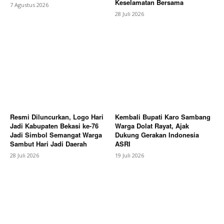
Keselamatan Bersama
7 Agustus 2026
28 Juli 2026
SUBSCRIBE NOW
Company
About
Contact us
Resmi Diluncurkan, Logo Hari
Kembali Bupati Karo Sambang
Jadi Kabupaten Bekasi ke-76
Warga Dolat Rayat, Ajak
Subscription Plans
Jadi Simbol Semangat Warga
Dukung Gerakan Indonesia
My account
Sambut Hari Jadi Daerah
ASRI
28 Juli 2026
19 Juli 2026
Bagikan Artikel
Berita Lainnya
Polsek Sragi Dampingi Rembug Warga
dan PT Arunika Jaya Textile, Sepakati Pembangunan
Saluran Irigasi