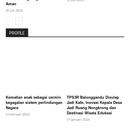
Aman
20 Juli 2026
PROFILE
Kematian anak sebagai cermin
TPS3R Balonggandu Disulap
kegagalan sistem perlindungan
Jadi Kafe, Inovasi Kepala Desa
Nagara
Jadi Ruang Nongkrong dan
Destinasi Wisata Edukasi
5 Februari 2026
31 Januari 2026