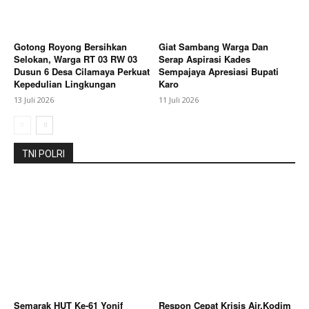
Gotong Royong Bersihkan
Giat Sambang Warga Dan
Selokan, Warga RT 03 RW 03
Serap Aspirasi Kades
Dusun 6 Desa Cilamaya Perkuat
Sempajaya Apresiasi Bupati
Kepedulian Lingkungan
Karo
13 Juli 2026
11 Juli 2026
TNI POLRI
Semarak HUT Ke-61 Yonif
Respon Cepat Krisis Air,Kodim