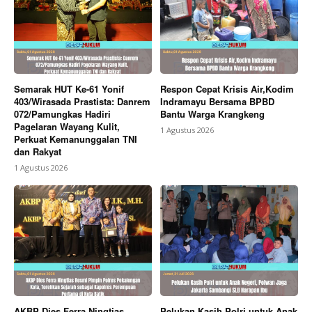
Berita Lainnya
Nelayan Temukan Dugaan Kebocoran
Pipa Gas di Perairan Ciparage, Karawang, Minta
Pertamina Segera Bertindak
Semarak HUT Ke-61 Yonif
Respon Cepat Krisis Air,Kodim
403/Wirasada Prastista: Danrem
Indramayu Bersama BPBD
072/Pamungkas Hadiri
Bantu Warga Krangkeng
Pagelaran Wayang Kulit,
1 Agustus 2026
Perkuat Kemanunggalan TNI
dan Rakyat
1 Agustus 2026
AKBP Dies Ferra Ningtias
Pelukan Kasih Polri untuk Anak