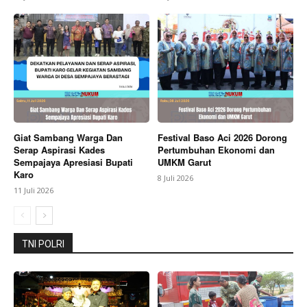
SUBSCRIBE NOW
Giat Sambang Warga Dan
Festival Baso Aci 2026 Dorong
Serap Aspirasi Kades
Pertumbuhan Ekonomi dan
Company
Sempajaya Apresiasi Bupati
UMKM Garut
Karo
8 Juli 2026
About
11 Juli 2026
Contact us
Subscription Plans
TNI POLRI
My account
Bagikan Artikel