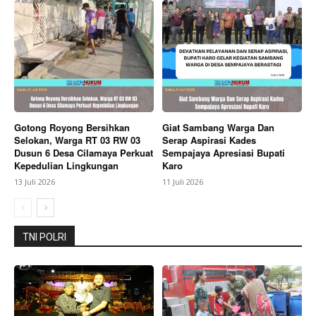
SUBSCRIBE NOW
Gotong Royong Bersihkan
Giat Sambang Warga Dan
Selokan, Warga RT 03 RW 03
Serap Aspirasi Kades
Company
Dusun 6 Desa Cilamaya Perkuat
Sempajaya Apresiasi Bupati
Kepedulian Lingkungan
Karo
About
13 Juli 2026
11 Juli 2026
Contact us
Subscription Plans
TNI POLRI
My account
Bagikan Artikel