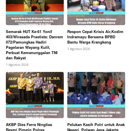
Berita Lainnya
Ketua DPD APPI Kab Subang Soroti
Anggaran Hibah KONI TA 2024 2025
Semarak HUT Ke-61 Yonif
Respon Cepat Krisis Air,Kodim
403/Wirasada Prastista: Danrem
Indramayu Bersama BPBD
072/Pamungkas Hadiri
Bantu Warga Krangkeng
Pagelaran Wayang Kulit,
1 Agustus 2026
Perkuat Kemanunggalan TNI
dan Rakyat
1 Agustus 2026
AKBP Dies Ferra Ningtias
Pelukan Kasih Polri untuk Anak
Resmi Pimpin Polres
Negeri, Polwan Jaga Jakarta