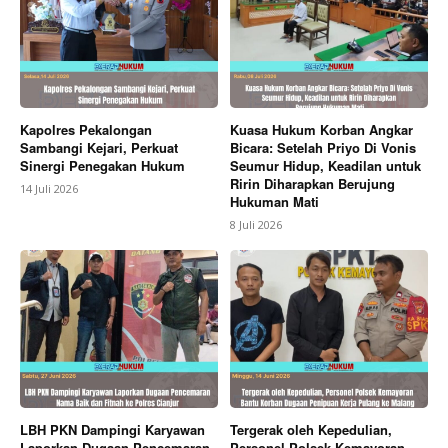
Kapolres Pekalongan
Kuasa Hukum Korban Angkar
Sambangi Kejari, Perkuat
Bicara: Setelah Priyo Di Vonis
Sinergi Penegakan Hukum
Seumur Hidup, Keadilan untuk
Ririn Diharapkan Berujung
14 Juli 2026
Hukuman Mati
8 Juli 2026
LBH PKN Dampingi Karyawan
Tergerak oleh Kepedulian,
Laporkan Dugaan Pencemaran
Personel Polsek Kemayoran