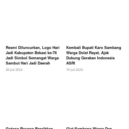
Resmi Diluncurkan, Logo Hari
Kembali Bupati Karo Sambang
Jadi Kabupaten Bekasi ke-76
Warga Dolat Rayat, Ajak
Jadi Simbol Semangat Warga
Dukung Gerakan Indonesia
Sambut Hari Jadi Daerah
ASRI
28 Juli 2026
19 Juli 2026
News Week
Magazine PRO
Gotong Royong Bersihkan
Giat Sambang Warga Dan