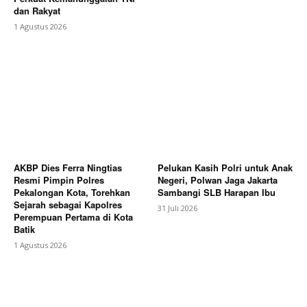
Subscription Plans
dan Rakyat
My account
1 Agustus 2026
Bagikan Artikel
Berita Lainnya
Aksi Demo Petani Bunga, Bupati Karo
Sebut PT. Tamora Stekindo Memiliki NIB Dan Izin
AKBP Dies Ferra Ningtias
Pelukan Kasih Polri untuk Anak
Resmi Pimpin Polres
Negeri, Polwan Jaga Jakarta
Pekalongan Kota, Torehkan
Sambangi SLB Harapan Ibu
Sejarah sebagai Kapolres
31 Juli 2026
Perempuan Pertama di Kota
Batik
1 Agustus 2026