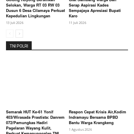
Selokan, Warga RT 03 RW 03
Serap Aspirasi Kades
Dusun 6 Desa Cilamaya Perkuat
Sempajaya Apresiasi Bupati
Kepedulian Lingkungan
Karo
13 Juli 2026
11 Juli 2026
TNI POLRI
SUBSCRIBE NOW
Company
Semarak HUT Ke-61 Yonif
Respon Cepat Krisis Air,Kodim
403/Wirasada Prastista: Danrem
Indramayu Bersama BPBD
About
072/Pamungkas Hadiri
Bantu Warga Krangkeng
Contact us
Pagelaran Wayang Kulit,
1 Agustus 2026
Perkuat Kemanunggalan TNI