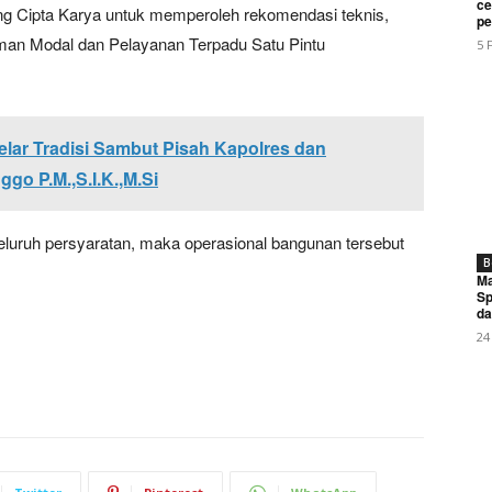
My account
ce
ng Cipta Karya untuk memperoleh rekomendasi teknis,
pe
aman Modal dan Pelayanan Terpadu Satu Pintu
5 
E NOW
lar Tradisi Sambut Pisah Kapolres dan
o P.M.,S.I.K.,M.Si
2/Pamungkas Hadiri Upacara Peringatan Hari Bakti ke-79 
 seluruh persyaratan, maka operasional bangunan tersebut
B
)
Ma
Sp
da
24