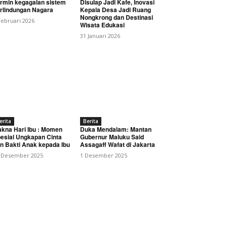
rmin kegagalan sistem
Disulap Jadi Kafe, Inovasi
rlindungan Nagara
Kepala Desa Jadi Ruang
Nongkrong dan Destinasi
Februari 2026
Wisata Edukasi
31 Januari 2026
TNI Angkatan Udara Tahun
erita
Berita
kna Hari Ibu : Momen
Duka Mendalam: Mantan
esial Ungkapan Cinta
Gubernur Maluku Said
n Bakti Anak kepada Ibu
Assagaff Wafat di Jakarta
 Desember 2025
1 Desember 2025