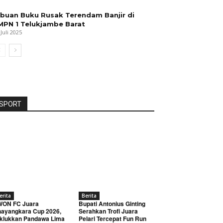
ibuan Buku Rusak Terendam Banjir di
MPN 1 Telukjambe Barat
 Juli 2025
SPORT
erita
Berita
WON FC Juara
Bupati Antonius Ginting
ayangkara Cup 2026,
Serahkan Trofi Juara
klukkan Pandawa Lima
Pelari Tercepat Fun Run