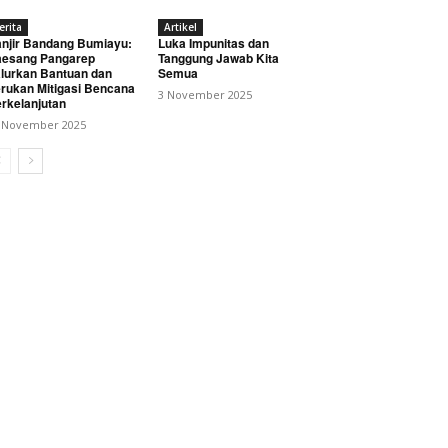
erita
Artikel
njir Bandang Bumiayu:
Luka Impunitas dan
esang Pangarep
Tanggung Jawab Kita
lurkan Bantuan dan
Semua
rukan Mitigasi Bencana
3 November 2025
rkelanjutan
 November 2025