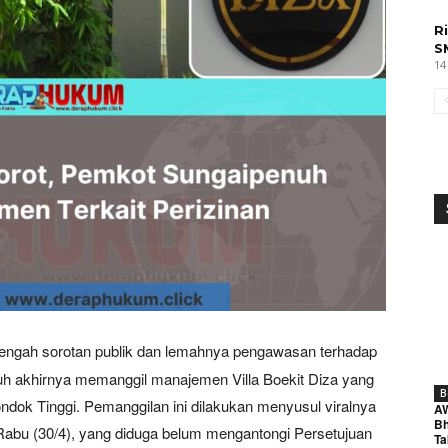
R
S
14
tengah sorotan publik dan lemahnya pengawasan terhadap
h akhirnya memanggil manajemen Villa Boekit Diza yang
B
ndok Tinggi. Pemanggilan ini dilakukan menyusul viralnya
A
Bh
a Rabu (30/4), yang diduga belum mengantongi Persetujuan
Ta