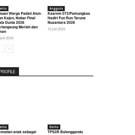
erita
Anggota
buan Warga Padati Alun-
Kasrem 072/Pamungkas
un Kajen, Nobar Final
Hadiri Fun Run Taruna
ala Dunia 2026
Nusantara 2026
rlangsung Meriah dan
12 Juli 2026
man
 Juli 2026
PROFILE
erita
Berita
matian anak sebagai
TPS3R Balonggandu