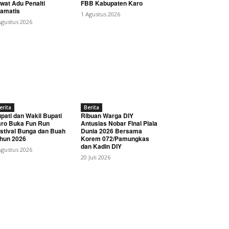
wat Adu Penalti
FBB Kabupaten Karo
amatis
1 Agustus 2026
Agustus 2026
erita
Berita
pati dan Wakil Bupati
Ribuan Warga DIY
ro Buka Fun Run
Antusias Nobar Final Piala
stival Bunga dan Buah
Dunia 2026 Bersama
hun 2026
Korem 072/Pamungkas
dan Kadin DIY
Agustus 2026
20 Juli 2026