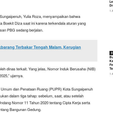
Le
Dr
1 
ta Sungaipenuh, Yulia Roza, menyampaikan bahwa
a Boekit Diza saat ini karena terkendala aturan yang
san PBG sedang berjalan.
barang Terbakar Tengah Malam, Kerugian
B
Bu
Ka
Fe
 oleh dinas terkait. Yang jelas, Nomor Induk Berusaha (NIB)
Ta
1 
2025,” ujarnya.
jaan Umum dan Penataan Ruang (PUPR) Kota Sungaipenuh
kan dalam tiga tahap: sebelum, saat, atau setelah
dang Nomor 11 Tahun 2020 tentang Cipta Kerja serta
entang Bangunan Gedung.