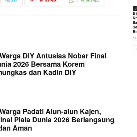
Twitter
Pinterest
WhatsApp
B
Ba
Ka
Sa
Se
Be
14
Warga DIY Antusias Nobar Final
unia 2026 Bersama Korem
mungkas dan Kadin DIY
Warga Padati Alun-alun Kajen,
inal Piala Dunia 2026 Berlangsung
 dan Aman