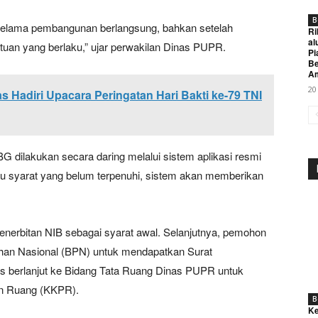
B
selama pembangunan berlangsung, bahkan setelah
Ri
al
ntuan yang berlaku,” ujar perwakilan Dinas PUPR.
Pi
Be
A
20
Hadiri Upacara Peringatan Hari Bakti ke-79 TNI
dilakukan secara daring melalui sistem aplikasi resmi
Week
u syarat yang belum terpenuhi, sistem akan memberikan
e PRO
Company
nerbitan NIB sebagai syarat awal. Selanjutnya, pemohon
an Nasional (BPN) untuk mendapatkan Surat
About
s berlanjut ke Bidang Tata Ruang Dinas PUPR untuk
Contact us
n Ruang (KKPR).
Subscription Plans
B
Ke