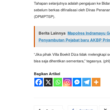
Tahapan selanjutnya adalah pengajuan ke Bida
sebelum berkas difinalisasi oleh Dinas Penan
(DPMPTSP).
SUBSCRIB
Berita Lainnya
Mapolres Indramayu Ge
Bagikan Artikel
Penyambutan Pejabat baru AKBP Pringg
Berita Lainnya
Kasrem 07
“Jika pihak Villa Boekit Diza tidak melengkapi
2026
bisa saja dihentikan sementara,” tegasnya. (phl
Bagikan Artikel