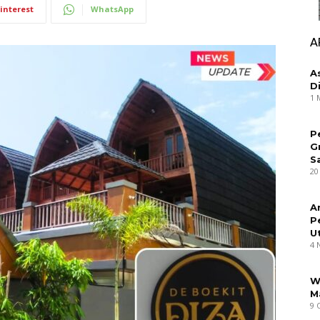
interest
WhatsApp
A
A
D
1 
P
G
S
20
A
P
U
4 
W
M
9 