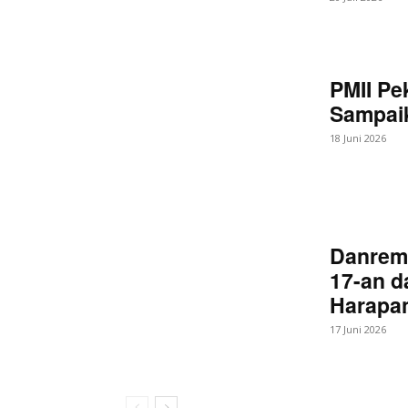
PMII Pe
Sampaik
18 Juni 2026
Danrem
17-an d
Harapan
17 Juni 2026