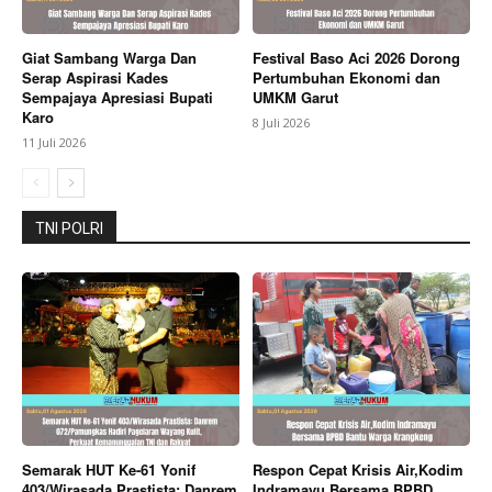
Pengguna Jalan
Giat Sambang Warga Dan
Festival Baso Aci 2026 Dorong
Serap Aspirasi Kades
Pertumbuhan Ekonomi dan
Sempajaya Apresiasi Bupati
UMKM Garut
Karo
8 Juli 2026
11 Juli 2026
TNI POLRI
Semarak HUT Ke-61 Yonif
Respon Cepat Krisis Air,Kodim
403/Wirasada Prastista: Danrem
Indramayu Bersama BPBD