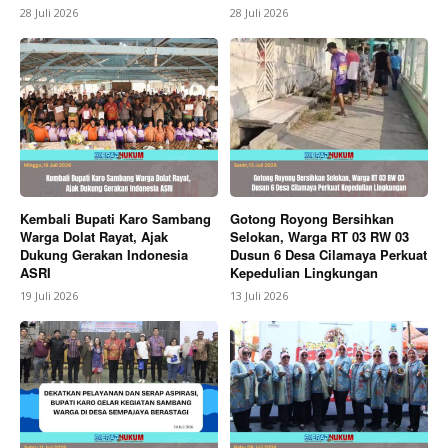
28 Juli 2026
28 Juli 2026
SUBSCRIBE NOW
Company
About
Kembali Bupati Karo Sambang
Gotong Royong Bersihkan
Contact us
Warga Dolat Rayat, Ajak
Selokan, Warga RT 03 RW 03
Dukung Gerakan Indonesia
Dusun 6 Desa Cilamaya Perkuat
Subscription Plans
ASRI
Kepedulian Lingkungan
My account
19 Juli 2026
13 Juli 2026
Bagikan Artikel
Berita Lainnya
Jalanan Cilamaya Dipenuhi Pesepeda,
Critical Mass Suarakan Hak yang Sama bagi Seluruh