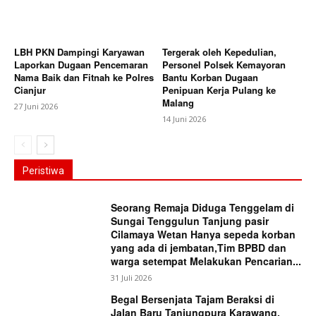
LBH PKN Dampingi Karyawan
Tergerak oleh Kepedulian,
Laporkan Dugaan Pencemaran
Personel Polsek Kemayoran
Nama Baik dan Fitnah ke Polres
Bantu Korban Dugaan
Cianjur
Penipuan Kerja Pulang ke
Malang
27 Juni 2026
14 Juni 2026
Peristiwa
Seorang Remaja Diduga Tenggelam di
Sungai Tenggulun Tanjung pasir
Cilamaya Wetan Hanya sepeda korban
yang ada di jembatan,Tim BPBD dan
warga setempat Melakukan Pencarian...
31 Juli 2026
Begal Bersenjata Tajam Beraksi di
Jalan Baru Tanjungpura Karawang,