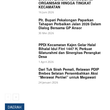
ORGANISASI HINGGA TINGKAT
KECAMATAN
Company
16 Juni 2026
Plt. Bupati Pekalongan Paparkan
About
Tahapan Perbaikan Jalan 2026 Dalam
Dialog Bersama GP Ansor
Contact us
30 Mei 2026
Subscription Plans
PPDI Kecamatan Kajen Gelar Halal
My account
Bihalal Idul Fitri 1447 H, Perkuat
Silaturahmi dan Sinergitas Perangkat
Desa
Bagikan Artikel
1 April 2026
Dari Tuk Sirah Pemali, Relawan PDIP
Brebes Selatan Persembahkan Aksi
Berita Lainnya
Dukung Inovasi Anak Muda Mengatasi
“Merawat Pertiwi” untuk Megawati
Sampah dan Ketahanan Pangan, Danrem
24 Januari 2026
072/Pamungkas Terima Audiensi Lestari Bumi
Sembada
DAERAH