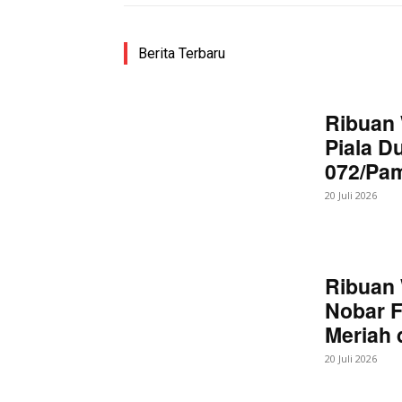
Berita Terbaru
Ribuan 
Piala D
072/Pa
20 Juli 2026
News 
Magazin
Ribuan 
Nobar F
Meriah
20 Juli 2026