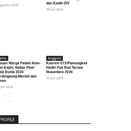
dan Kadin DIY
Agustus 2026
20 Juli 2026
erita
Anggota
buan Warga Padati Alun-
Kasrem 072/Pamungkas
un Kajen, Nobar Final
Hadiri Fun Run Taruna
ala Dunia 2026
Nusantara 2026
rlangsung Meriah dan
12 Juli 2026
man
 Juli 2026
PROFILE