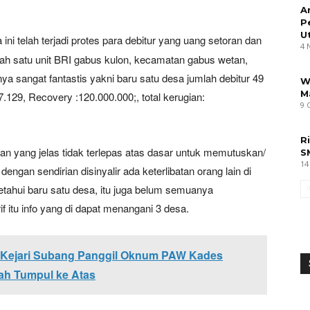
A
P
U
ini telah terjadi protes para debitur yang uang setoran dan
4 
alah satu unit BRI gabus kulon, kecamatan gabus wetan,
a sangat fantastis yakni baru satu desa jumlah debitur 49
W
M
129, Recovery :120.000.000;, total kerugian:
9 
R
 yang jelas tidak terlepas atas dasar untuk memutuskan/
S
14
engan sendirian disinyalir ada keterlibatan orang lain di
etahui baru satu desa, itu juga belum semuanya
itu info yang di dapat menangani 3 desa.
 Kejari Subang Panggil Oknum PAW Kades
ah Tumpul ke Atas