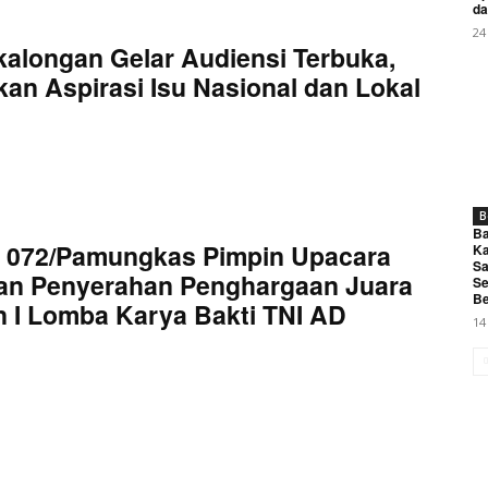
da
My account
24
kalongan Gelar Audiensi Terbuka,
an Aspirasi Isu Nasional dan Lokal
E NOW
B
Ba
 Tingkat Jabar 2026, Wadah Pengembangan Talenta Seni d
 072/Pamungkas Pimpin Upacara
Ka
Sa
an Penyerahan Penghargaan Juara
Se
Be
 I Lomba Karya Bakti TNI AD
14