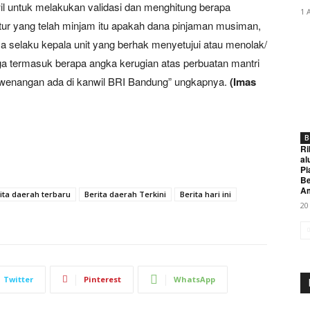
 untuk melakukan validasi dan menghitung berapa
1 
tur yang telah minjam itu apakah dana pinjaman musiman,
a selaku kepala unit yang berhak menyetujui atau menolak/
uga termasuk berapa angka kerugian atas perbuatan mantri
 kewenangan ada di kanwil BRI Bandung” ungkapnya.
(Imas
B
Ri
al
Pi
Be
A
ita daerah terbaru
Berita daerah Terkini
Berita hari ini
20
Twitter
Pinterest
WhatsApp