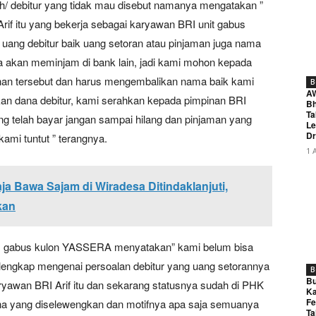
h/ debitur yang tidak mau disebut namanya mengatakan ”
Arif itu yang bekerja sebagai karyawan BRI unit gabus
uang debitur baik uang setoran atau pinjaman juga nama
la akan meminjam di bank lain, jadi kami mohon kepada
an tersebut dan harus mengembalikan nama baik kami
B
A
an dana debitur, kami serahkan kepada pimpinan BRI
Bh
Ta
ng telah bayar jangan sampai hilang dan pinjaman yang
Le
Dr
ami tuntut ” terangnya.
1 
 Bawa Sajam di Wiradesa Ditindaklanjuti,
kan
RI gabus kulon YASSERA menyatakan” kami belum bisa
 lengkap mengenai persoalan debitur yang uang setorannya
B
Bu
ryawan BRI Arif itu dan sekarang statusnya sudah di PHK
Ka
Fe
na yang diselewengkan dan motifnya apa saja semuanya
Ta