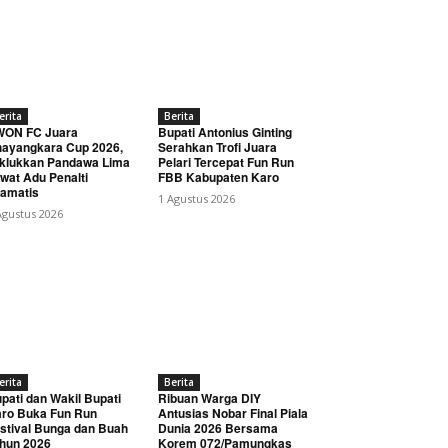
erita
Berita
WON FC Juara
Bupati Antonius Ginting
ayangkara Cup 2026,
Serahkan Trofi Juara
klukkan Pandawa Lima
Pelari Tercepat Fun Run
wat Adu Penalti
FBB Kabupaten Karo
amatis
1 Agustus 2026
Agustus 2026
erita
Berita
pati dan Wakil Bupati
Ribuan Warga DIY
ro Buka Fun Run
Antusias Nobar Final Piala
stival Bunga dan Buah
Dunia 2026 Bersama
hun 2026
Korem 072/Pamungkas