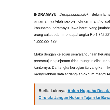
INDRAMAYU
|
Deraphukum.click
| Belum lama 
pinjamannya telah raib oleh oknum mantri di s
kabupaten Indramayu Jawa barat, yang jumlahny
orang saja sudah mencapai angka Rp.1.342.227.
1.222.227.129.
Maka dengan kejadian penyalahgunaan keuangan
peresetujuan pinjaman tidak mungkin dilakukan d
kantornya. Dari angka kerugian itu yang kami k
menyerahkan data sedangkan oknum mantri Arif 
Berita Lainnya
Anton Nugraha Desak
Ciruluk: Jangan Hukum Tajam ke Baw