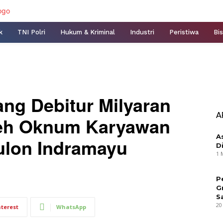
k
TNI Polri
Hukum & Kriminal
Industri
Peristiwa
Bis
ng Debitur Milyaran
A
leh Oknum Karyawan
A
ulon Indramayu
D
1 
P
G
S
20
nterest
WhatsApp