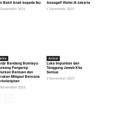
n Bakti Anak kepada Ibu
Assagaff Wafat di Jakarta
 Desember 2025
1 Desember 2025
erita
Artikel
njir Bandang Bumiayu:
Luka Impunitas dan
an Sastra Siswa
esang Pangarep
Tanggung Jawab Kita
lurkan Bantuan dan
Semua
rukan Mitigasi Bencana
3 November 2025
rkelanjutan
 November 2025