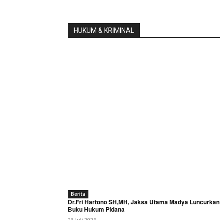
HUKUM & KRIMINAL
Berita
Dr.Fri Hartono SH,MH, Jaksa Utama Madya Luncurkan
Buku Hukum Pidana
23 Juli 2026