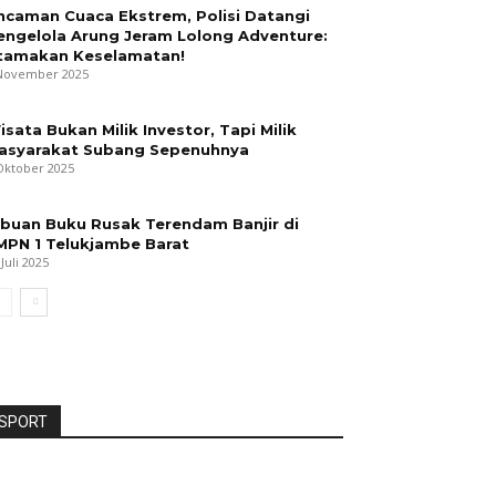
ncaman Cuaca Ekstrem, Polisi Datangi
engelola Arung Jeram Lolong Adventure:
tamakan Keselamatan!
November 2025
isata Bukan Milik Investor, Tapi Milik
asyarakat Subang Sepenuhnya
Oktober 2025
ibuan Buku Rusak Terendam Banjir di
MPN 1 Telukjambe Barat
 Juli 2025
SPORT