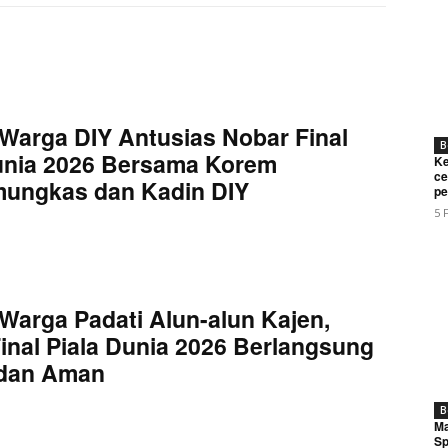
Warga DIY Antusias Nobar Final
B
unia 2026 Bersama Korem
Ke
ce
mungkas dan Kadin DIY
pe
5 
Week
e PRO
Company
Warga Padati Alun-alun Kajen,
inal Piala Dunia 2026 Berlangsung
 dan Aman
About
Contact us
B
Ma
Subscription Plans
Sp