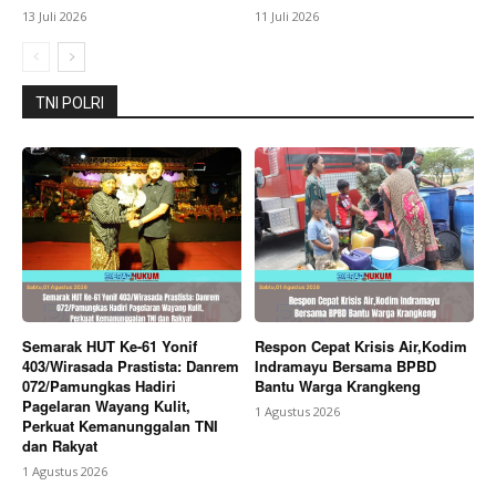
13 Juli 2026
11 Juli 2026
Bagikan Artikel
TNI POLRI
Berita Lainnya
Bupati Karo, Pimpin Apel Gabungan
Apresiasi Suksesnya FBB 2026 dan Targetkan FBB
2027 Go Internasional
Semarak HUT Ke-61 Yonif
Respon Cepat Krisis Air,Kodim
403/Wirasada Prastista: Danrem
Indramayu Bersama BPBD
072/Pamungkas Hadiri
Bantu Warga Krangkeng
Pagelaran Wayang Kulit,
1 Agustus 2026
Perkuat Kemanunggalan TNI
dan Rakyat
1 Agustus 2026