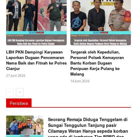
LBH PKN Dampingi Karyawan
Tergerak oleh Kepedulian,
Laporkan Dugaan Pencemaran
Personel Polsek Kemayoran
Nama Baik dan Fitnah ke Polres
Bantu Korban Dugaan
Cianjur
Penipuan Kerja Pulang ke
Malang
27 Juni 2026
14 Juni 2026
Peristiwa
Seorang Remaja Diduga Tenggelam di
Sungai Tenggulun Tanjung pasir
Cilamaya Wetan Hanya sepeda korban
yang ada di jembatan,Tim BPBD dan