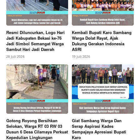
Resmi Diluncurkan, Logo Hari
Kembali Bupati Karo Sambang
Jadi Kabupaten Bekasi ke-76
Warga Dolat Rayat, Ajak
Jadi Simbol Semangat Warga
Dukung Gerakan Indonesia
Sambut Hari Jadi Daerah
ASRI
28 Juli 2026
19 Juli 2026
SUBSCRIBE NOW
Company
About
Contact us
Gotong Royong Bersihkan
Giat Sambang Warga Dan
Selokan, Warga RT 03 RW 03
Serap Aspirasi Kades
Subscription Plans
Dusun 6 Desa Cilamaya Perkuat
Sempajaya Apresiasi Bupati
Kepedulian Lingkungan
Karo
My account