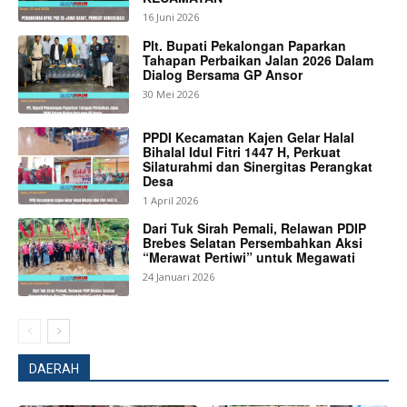
16 Juni 2026
Plt. Bupati Pekalongan Paparkan
Tahapan Perbaikan Jalan 2026 Dalam
Dialog Bersama GP Ansor
30 Mei 2026
SUBSCRIBE NOW
PPDI Kecamatan Kajen Gelar Halal
Bihalal Idul Fitri 1447 H, Perkuat
Silaturahmi dan Sinergitas Perangkat
Desa
1 April 2026
Company
Dari Tuk Sirah Pemali, Relawan PDIP
Brebes Selatan Persembahkan Aksi
“Merawat Pertiwi” untuk Megawati
About
24 Januari 2026
Contact us
Subscription Plans
My account
DAERAH
Bagikan Artikel