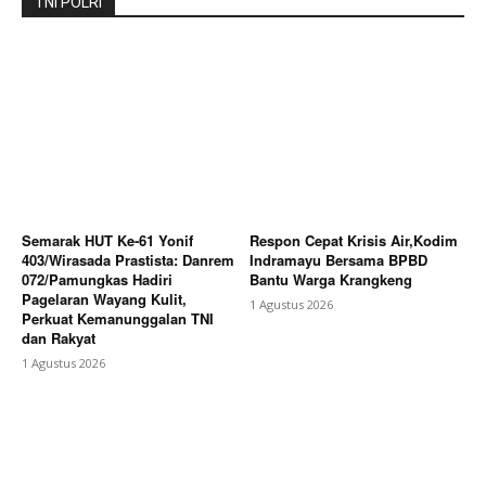
TNI POLRI
Semarak HUT Ke-61 Yonif
Respon Cepat Krisis Air,Kodim
403/Wirasada Prastista: Danrem
Indramayu Bersama BPBD
072/Pamungkas Hadiri
Bantu Warga Krangkeng
Pagelaran Wayang Kulit,
1 Agustus 2026
Perkuat Kemanunggalan TNI
dan Rakyat
1 Agustus 2026