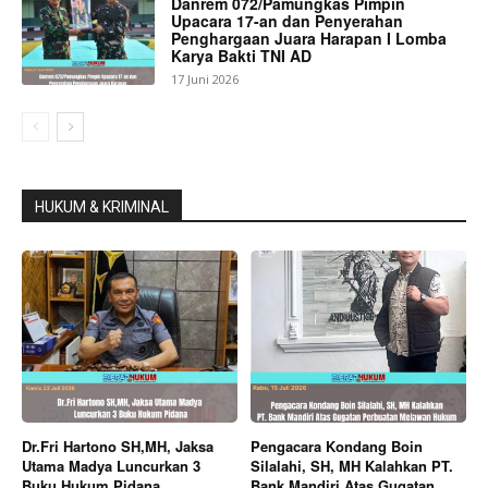
Danrem 072/Pamungkas Pimpin
Upacara 17-an dan Penyerahan
Penghargaan Juara Harapan I Lomba
Karya Bakti TNI AD
17 Juni 2026
HUKUM & KRIMINAL
Dr.Fri Hartono SH,MH, Jaksa
Pengacara Kondang Boin
Utama Madya Luncurkan 3
Silalahi, SH, MH Kalahkan PT.
Buku Hukum Pidana
Bank Mandiri Atas Gugatan