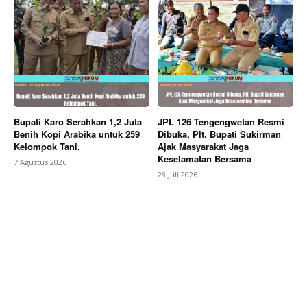
Berita Lainnya
Polres Pekalongan Amankan Fun Run
Milad ke-7 UMPP, Ribuan Peserta Berlari Aman dan
Lancar
Bupati Karo Serahkan 1,2 Juta
JPL 126 Tengengwetan Resmi
Benih Kopi Arabika untuk 259
Dibuka, Plt. Bupati Sukirman
Kelompok Tani.
Ajak Masyarakat Jaga
Keselamatan Bersama
7 Agustus 2026
28 Juli 2026