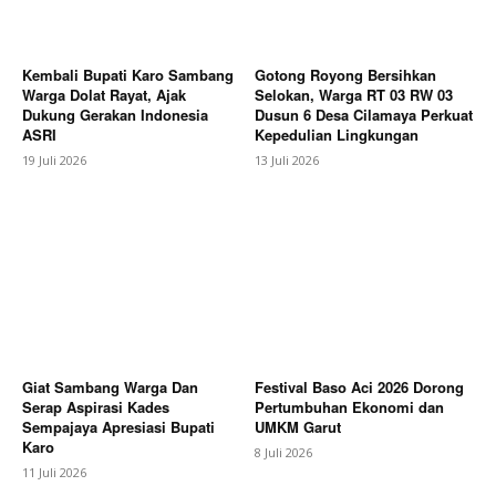
Kembali Bupati Karo Sambang
Gotong Royong Bersihkan
Company
Warga Dolat Rayat, Ajak
Selokan, Warga RT 03 RW 03
Dukung Gerakan Indonesia
Dusun 6 Desa Cilamaya Perkuat
ASRI
Kepedulian Lingkungan
About
19 Juli 2026
13 Juli 2026
Contact us
Subscription Plans
My account
Bagikan Artikel
Berita Lainnya
Polisi Selidiki Dugaan Bahan Peledak
Giat Sambang Warga Dan
Festival Baso Aci 2026 Dorong
di Atap Rumah Warga Wonopringgo, Satu Orang
Serap Aspirasi Kades
Pertumbuhan Ekonomi dan
Terluka
Sempajaya Apresiasi Bupati
UMKM Garut
Karo
8 Juli 2026
11 Juli 2026