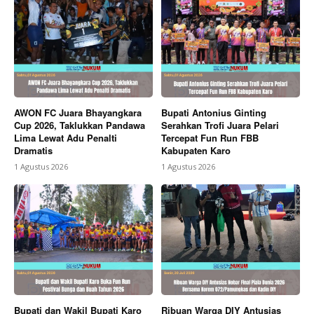
AWON FC Juara Bhayangkara
Bupati Antonius Ginting
Cup 2026, Taklukkan Pandawa
Serahkan Trofi Juara Pelari
Lima Lewat Adu Penalti
Tercepat Fun Run FBB
Dramatis
Kabupaten Karo
1 Agustus 2026
1 Agustus 2026
Bupati dan Wakil Bupati Karo
Ribuan Warga DIY Antusias