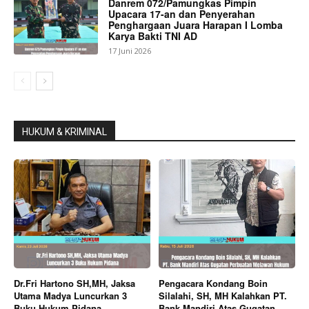
Danrem 072/Pamungkas Pimpin
Upacara 17-an dan Penyerahan
Penghargaan Juara Harapan I Lomba
Karya Bakti TNI AD
17 Juni 2026
HUKUM & KRIMINAL
Dr.Fri Hartono SH,MH, Jaksa
Pengacara Kondang Boin
Utama Madya Luncurkan 3
Silalahi, SH, MH Kalahkan PT.
Buku Hukum Pidana
Bank Mandiri Atas Gugatan