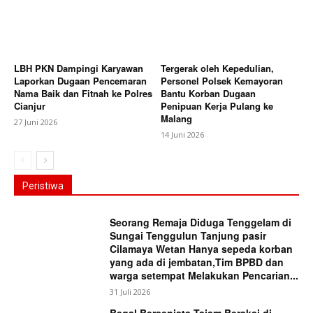
LBH PKN Dampingi Karyawan
Tergerak oleh Kepedulian,
Laporkan Dugaan Pencemaran
Personel Polsek Kemayoran
Nama Baik dan Fitnah ke Polres
Bantu Korban Dugaan
Cianjur
Penipuan Kerja Pulang ke
Malang
27 Juni 2026
14 Juni 2026
Peristiwa
Seorang Remaja Diduga Tenggelam di
Sungai Tenggulun Tanjung pasir
Cilamaya Wetan Hanya sepeda korban
yang ada di jembatan,Tim BPBD dan
warga setempat Melakukan Pencarian...
31 Juli 2026
Begal Bersenjata Tajam Beraksi di