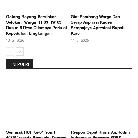
Gotong Royong Bersihkan
Giat Sambang Warga Dan
Selokan, Warga RT 03 RW 03
Serap Aspirasi Kades
Dusun 6 Desa Cilamaya Perkuat
Sempajaya Apresiasi Bupati
Kepedulian Lingkungan
Karo
13 Juli 2026
11 Juli 2026
TNI POLRI
Semarak HUT Ke-61 Yonif
Respon Cepat Krisis Air,Kodim
403/Wirasada Prastista: Danrem
Indramayu Bersama BPBD