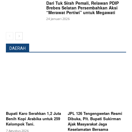
Dari Tuk Sirah Pemali, Relawan PDIP
Brebes Selatan Persembahkan Aksi
“Merawat Pertiwi” untuk Megawati
24 Januari 2026
DAERAH
News Week
Magazine PRO
Bupati Karo Serahkan 1,2 Juta
JPL 126 Tengengwetan Resmi
Benih Kopi Arabika untuk 259
Dibuka, Plt. Bupati Sukirman
Kelompok Tani.
Ajak Masyarakat Jaga
Keselamatan Bersama
7 Agustus 2026