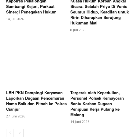
Kapolres Pekalongan
Kuasa Hukum Korban Angkar
Sambangi Kejari, Perkuat
Bicara: Setelah Priyo Di Vonis
Sinergi Penegakan Hukum
Seumur Hidup, Keadilan untuk
Ririn Diharapkan Berujung
14 Juli 2026
Hukuman Mati
8 Juli 2026
LBH PKN Dampingi Karyawan
Tergerak oleh Kepedulian,
Laporkan Dugaan Pencemaran
Personel Polsek Kemayoran
Nama Baik dan Fitnah ke Polres
Bantu Korban Dugaan
Cianjur
Penipuan Kerja Pulang ke
Malang
27 Juni 2026
14 Juni 2026