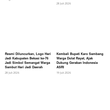
28 Juli 2026
SUBSCRIBE NOW
Company
About
Contact us
Resmi Diluncurkan, Logo Hari
Kembali Bupati Karo Sambang
Jadi Kabupaten Bekasi ke-76
Warga Dolat Rayat, Ajak
Subscription Plans
Jadi Simbol Semangat Warga
Dukung Gerakan Indonesia
My account
Sambut Hari Jadi Daerah
ASRI
28 Juli 2026
19 Juli 2026
Bagikan Artikel
Berita Lainnya
Pengelolaan BUMDes dan Proyek
Dana Desa Karanggondang Dipertanyakan, LPKM
Minta Penjelasan Terbuka