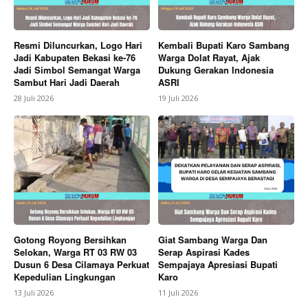
Resmi Diluncurkan, Logo Hari
Kembali Bupati Karo Sambang
Jadi Kabupaten Bekasi ke-76
Warga Dolat Rayat, Ajak
News Week
Jadi Simbol Semangat Warga
Dukung Gerakan Indonesia
Sambut Hari Jadi Daerah
ASRI
Magazine PRO
28 Juli 2026
19 Juli 2026
Gotong Royong Bersihkan
Giat Sambang Warga Dan
Selokan, Warga RT 03 RW 03
Serap Aspirasi Kades
Dusun 6 Desa Cilamaya Perkuat
Sempajaya Apresiasi Bupati
SUBSCRIBE NOW
Kepedulian Lingkungan
Karo
13 Juli 2026
11 Juli 2026