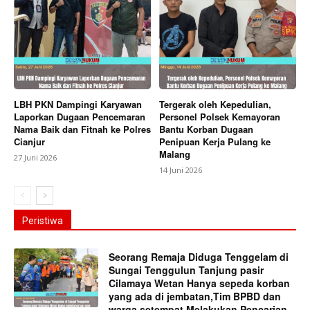
LBH PKN Dampingi Karyawan
Tergerak oleh Kepedulian,
Laporkan Dugaan Pencemaran
Personel Polsek Kemayoran
Nama Baik dan Fitnah ke Polres
Bantu Korban Dugaan
Cianjur
Penipuan Kerja Pulang ke
Malang
27 Juni 2026
14 Juni 2026
Peristiwa
Seorang Remaja Diduga Tenggelam di
Sungai Tenggulun Tanjung pasir
Cilamaya Wetan Hanya sepeda korban
yang ada di jembatan,Tim BPBD dan
warga setempat Melakukan Pencarian...