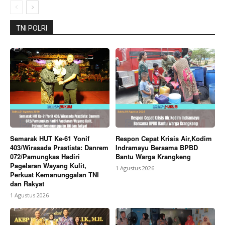
Company
TNI POLRI
About
Contact us
Subscription Plans
My account
Bagikan Artikel
Semarak HUT Ke-61 Yonif
Respon Cepat Krisis Air,Kodim
403/Wirasada Prastista: Danrem
Indramayu Bersama BPBD
Berita Lainnya
Mahasiswa KKN UBP Karawang Tutup
072/Pamungkas Hadiri
Bantu Warga Krangkeng
Pengabdian di Desa Cilamaya dengan Edukasi
Pagelaran Wayang Kulit,
1 Agustus 2026
Lingkungan dan Penguatan Kolaborasi Masyarakat
Perkuat Kemanunggalan TNI
dan Rakyat
1 Agustus 2026