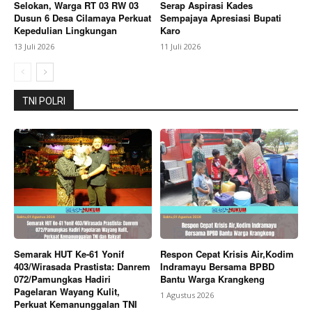
SUBSCRIBE NOW
Selokan, Warga RT 03 RW 03
Serap Aspirasi Kades
Dusun 6 Desa Cilamaya Perkuat
Sempajaya Apresiasi Bupati
Kepedulian Lingkungan
Karo
13 Juli 2026
11 Juli 2026
Company
TNI POLRI
About
Contact us
Subscription Plans
My account
Bagikan Artikel
Berita Lainnya
Dr.Fri Hartono SH,MH, Jaksa Utama
Semarak HUT Ke-61 Yonif
Respon Cepat Krisis Air,Kodim
Madya Luncurkan 3 Buku Hukum Pidana
403/Wirasada Prastista: Danrem
Indramayu Bersama BPBD
072/Pamungkas Hadiri
Bantu Warga Krangkeng
Pagelaran Wayang Kulit,
1 Agustus 2026
Perkuat Kemanunggalan TNI