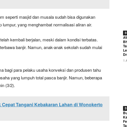
mum seperti masjid dan musala sudah bisa digunakan
p lumpur, yang menghambat normalisasi aliran air.
B
A
 telah kembali berjalan, meski dalam kondisi terbatas.
Bh
Ta
 terbawa banjir. Namun, anak-anak sekolah sudah mulai
Le
Dr
1 
ma bagi para pelaku usaha konveksi dan produsen tahu
usaha yang lumpuh total pasca banjir. Namun, beberapa
in (3/2).
k Cepat Tangani Kebakaran Lahan di Wonokerto
B
Bu
Ka
Fe
Ta