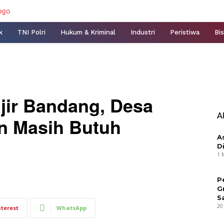
k
TNI Polri
Hukum & Kriminal
Industri
Peristiwa
Bis
jir Bandang, Desa
A
 Masih Butuh
A
D
1 
P
G
S
20
nterest
WhatsApp