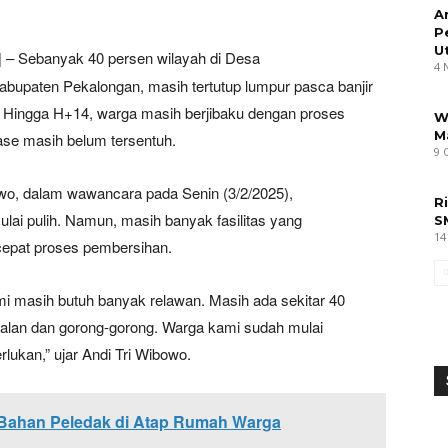
A
P
U
| – Sebanyak 40 persen wilayah di Desa
4 
paten Pekalongan, masih tertutup lumpur pasca banjir
u. Hingga H+14, warga masih berjibaku dengan proses
W
M
ase masih belum tersentuh.
9 
o, dalam wawancara pada Senin (3/2/2025),
R
ai pulih. Namun, masih banyak fasilitas yang
S
14
epat proses pembersihan.
kami masih butuh banyak relawan. Masih ada sekitar 40
 jalan dan gorong-gorong. Warga kami sudah mulai
lukan,” ujar Andi Tri Wibowo.
n Bahan Peledak di Atap Rumah Warga