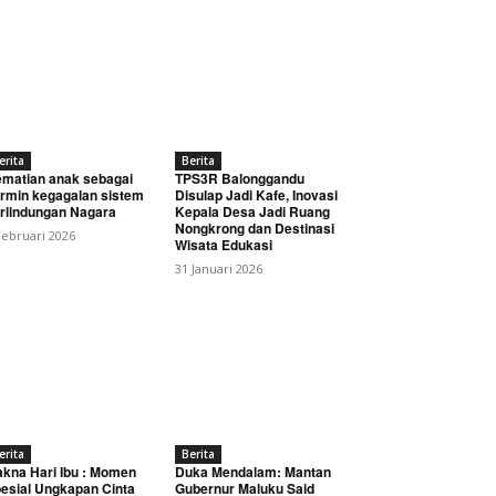
erita
Berita
matian anak sebagai
TPS3R Balonggandu
rmin kegagalan sistem
Disulap Jadi Kafe, Inovasi
rlindungan Nagara
Kepala Desa Jadi Ruang
Nongkrong dan Destinasi
Februari 2026
Wisata Edukasi
31 Januari 2026
erita
Berita
kna Hari Ibu : Momen
Duka Mendalam: Mantan
esial Ungkapan Cinta
Gubernur Maluku Said