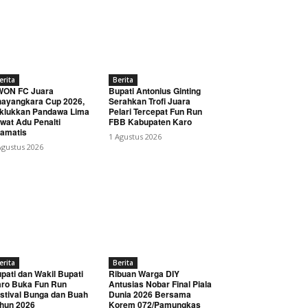
erita
Berita
WON FC Juara
Bupati Antonius Ginting
ayangkara Cup 2026,
Serahkan Trofi Juara
klukkan Pandawa Lima
Pelari Tercepat Fun Run
wat Adu Penalti
FBB Kabupaten Karo
amatis
1 Agustus 2026
Agustus 2026
erita
Berita
pati dan Wakil Bupati
Ribuan Warga DIY
ro Buka Fun Run
Antusias Nobar Final Piala
stival Bunga dan Buah
Dunia 2026 Bersama
hun 2026
Korem 072/Pamungkas