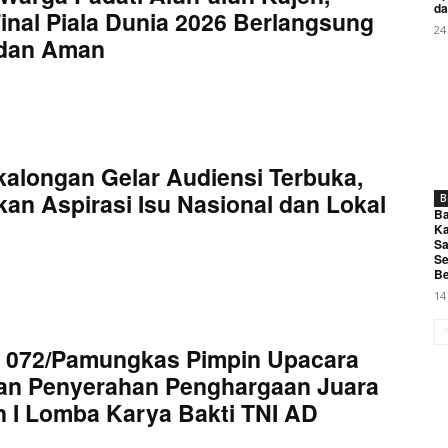
da
inal Piala Dunia 2026 Berlangsung
24
 dan Aman
kalongan Gelar Audiensi Terbuka,
an Aspirasi Isu Nasional dan Lokal
B
Ba
Ka
Sa
Se
Be
14
 072/Pamungkas Pimpin Upacara
an Penyerahan Penghargaan Juara
 I Lomba Karya Bakti TNI AD