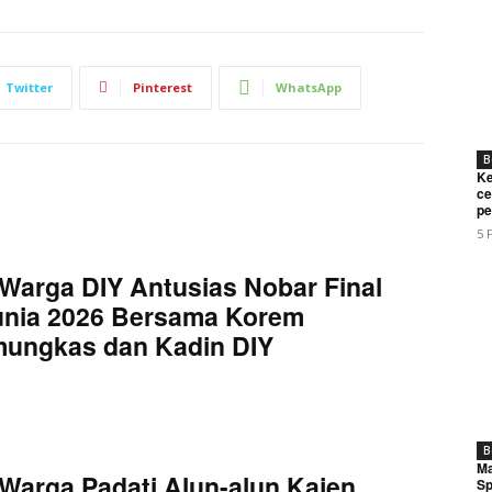
Twitter
Pinterest
WhatsApp
B
Ke
ce
pe
5 
Warga DIY Antusias Nobar Final
unia 2026 Bersama Korem
mungkas dan Kadin DIY
B
Ma
Warga Padati Alun-alun Kajen,
Sp