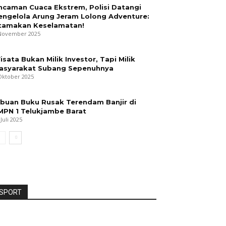
ncaman Cuaca Ekstrem, Polisi Datangi
engelola Arung Jeram Lolong Adventure:
tamakan Keselamatan!
November 2025
isata Bukan Milik Investor, Tapi Milik
asyarakat Subang Sepenuhnya
Oktober 2025
ibuan Buku Rusak Terendam Banjir di
MPN 1 Telukjambe Barat
 Juli 2025
SPORT