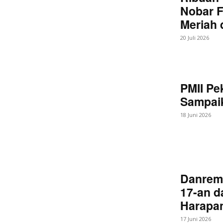
Nobar F
Meriah
20 Juli 2026
PMII Pe
Sampaik
18 Juni 2026
Danrem
17-an d
Harapan
17 Juni 2026