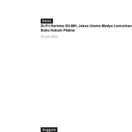
Berita
Dr.Fri Hartono SH,MH, Jaksa Utama Madya Luncurkan
Buku Hukum Pidana
23 Juli 2026
Anggota