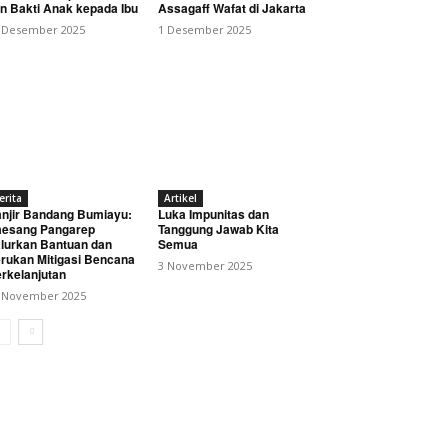
n Bakti Anak kepada Ibu
Assagaff Wafat di Jakarta
 Desember 2025
1 Desember 2025
erita
Artikel
njir Bandang Bumiayu:
Luka Impunitas dan
esang Pangarep
Tanggung Jawab Kita
lurkan Bantuan dan
Semua
rukan Mitigasi Bencana
3 November 2025
rkelanjutan
 November 2025