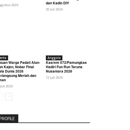
dan Kadin DIY
Agustus 2026
20 Juli 2026
erita
Anggota
buan Warga Padati Alun-
Kasrem 072/Pamungkas
un Kajen, Nobar Final
Hadiri Fun Run Taruna
ala Dunia 2026
Nusantara 2026
rlangsung Meriah dan
12 Juli 2026
man
 Juli 2026
PROFILE