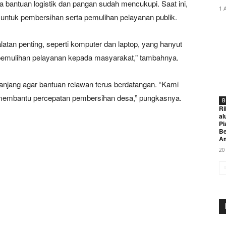
antuan logistik dan pangan sudah mencukupi. Saat ini,
1 
untuk pembersihan serta pemulihan pelayanan publik.
latan penting, seperti komputer dan laptop, yang hanyut
k pemulihan pelayanan kepada masyarakat,” tambahnya.
panjang agar bantuan relawan terus berdatangan. “Kami
membantu percepatan pembersihan desa,” pungkasnya.
B
Ri
al
Pi
Be
A
20