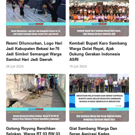
News Week
Resmi Diluncurkan, Logo Hari
Kembali Bupati Karo Sambang
Jadi Kabupaten Bekasi ke-76
Warga Dolat Rayat, Ajak
Magazine PRO
Jadi Simbol Semangat Warga
Dukung Gerakan Indonesia
Sambut Hari Jadi Daerah
ASRI
28 Juli 2026
19 Juli 2026
Gotong Royong Bersihkan
Giat Sambang Warga Dan
SUBSCRIBE NOW
Selokan, Warga RT 03 RW 03
Serap Aspirasi Kades