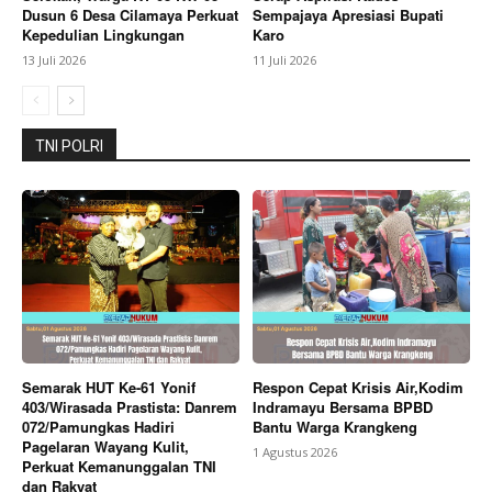
Dusun 6 Desa Cilamaya Perkuat
Sempajaya Apresiasi Bupati
Kepedulian Lingkungan
Karo
13 Juli 2026
11 Juli 2026
Company
TNI POLRI
About
Contact us
Subscription Plans
My account
Bagikan Artikel
Berita Lainnya
Jawa Satu Power Cilamaya Salurkan
Semarak HUT Ke-61 Yonif
Respon Cepat Krisis Air,Kodim
Santunan Anak Yatim dan Bantuan Sarana Pendidikan
403/Wirasada Prastista: Danrem
Indramayu Bersama BPBD
untuk Yayasan Al Muqorrobin
072/Pamungkas Hadiri
Bantu Warga Krangkeng
Pagelaran Wayang Kulit,
1 Agustus 2026
Perkuat Kemanunggalan TNI
dan Rakyat