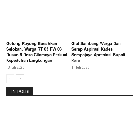
Jabar Kini Syaratkan Pengelolaan Sampah
Gotong Royong Bersihkan
Giat Sambang Warga Dan
Selokan, Warga RT 03 RW 03
Serap Aspirasi Kades
Dusun 6 Desa Cilamaya Perkuat
Sempajaya Apresiasi Bupati
Kepedulian Lingkungan
Karo
13 Juli 2026
11 Juli 2026
TNI POLRI