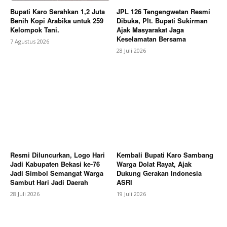
Bupati Karo Serahkan 1,2 Juta
JPL 126 Tengengwetan Resmi
Benih Kopi Arabika untuk 259
Dibuka, Plt. Bupati Sukirman
Kelompok Tani.
Ajak Masyarakat Jaga
Keselamatan Bersama
7 Agustus 2026
SUBSCRIBE NOW
28 Juli 2026
Company
About
Contact us
Subscription Plans
Resmi Diluncurkan, Logo Hari
Kembali Bupati Karo Sambang
Jadi Kabupaten Bekasi ke-76
Warga Dolat Rayat, Ajak
My account
Jadi Simbol Semangat Warga
Dukung Gerakan Indonesia
Sambut Hari Jadi Daerah
ASRI
Bagikan Artikel
28 Juli 2026
19 Juli 2026
Berita Lainnya
Aturan Baru KDM : Subsidi Sekolah di