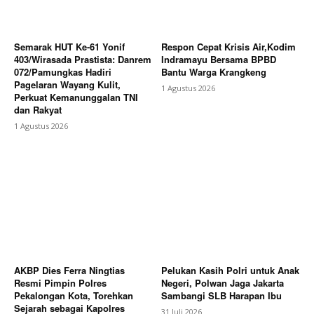
Semarak HUT Ke-61 Yonif
Respon Cepat Krisis Air,Kodim
403/Wirasada Prastista: Danrem
Indramayu Bersama BPBD
072/Pamungkas Hadiri
Bantu Warga Krangkeng
Pagelaran Wayang Kulit,
1 Agustus 2026
Perkuat Kemanunggalan TNI
dan Rakyat
1 Agustus 2026
AKBP Dies Ferra Ningtias
Pelukan Kasih Polri untuk Anak
Resmi Pimpin Polres
Negeri, Polwan Jaga Jakarta
Pekalongan Kota, Torehkan
Sambangi SLB Harapan Ibu
Sejarah sebagai Kapolres
31 Juli 2026