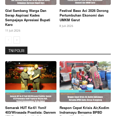
Giat Sambang Warga Dan
Festival Baso Aci 2026 Dorong
Serap Aspirasi Kades
Pertumbuhan Ekonomi dan
Sempajaya Apresiasi Bupati
UMKM Garut
Karo
8 Juli 2026
11 Juli 2026
TNI POLRI
Semarak HUT Ke-61 Yonif
Respon Cepat Krisis Air,Kodim
403/Wirasada Prastista: Danrem
Indramayu Bersama BPBD