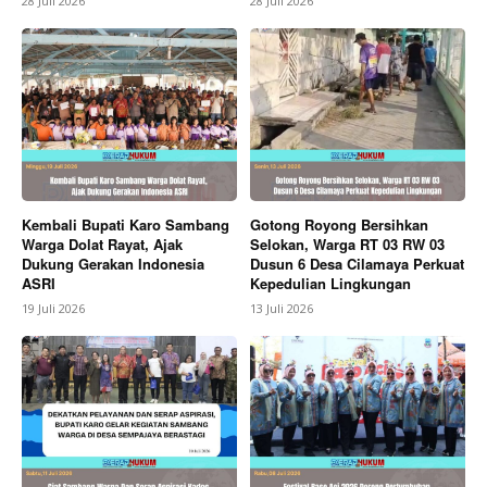
28 Juli 2026
28 Juli 2026
SUBSCRIBE NOW
Company
Kembali Bupati Karo Sambang
Gotong Royong Bersihkan
Warga Dolat Rayat, Ajak
Selokan, Warga RT 03 RW 03
About
Dukung Gerakan Indonesia
Dusun 6 Desa Cilamaya Perkuat
ASRI
Kepedulian Lingkungan
Contact us
19 Juli 2026
13 Juli 2026
Subscription Plans
My account
Bagikan Artikel