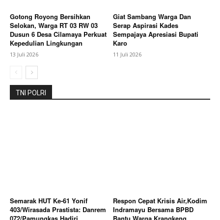
Gotong Royong Bersihkan
Giat Sambang Warga Dan
Selokan, Warga RT 03 RW 03
Serap Aspirasi Kades
Dusun 6 Desa Cilamaya Perkuat
Sempajaya Apresiasi Bupati
Kepedulian Lingkungan
Karo
13 Juli 2026
11 Juli 2026
TNI POLRI
Semarak HUT Ke-61 Yonif
Respon Cepat Krisis Air,Kodim
403/Wirasada Prastista: Danrem
Indramayu Bersama BPBD
072/Pamungkas Hadiri
Bantu Warga Krangkeng