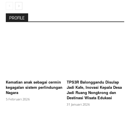
PROFILE
Kematian anak sebagai cermin
TPS3R Balonggandu Disulap
kegagalan sistem perlindungan
Jadi Kafe, Inovasi Kepala Desa
Nagara
Jadi Ruang Nongkrong dan
Destinasi Wisata Edukasi
5 Februari 2026
31 Januari 2026