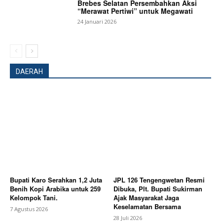
Brebes Selatan Persembahkan Aksi
“Merawat Pertiwi” untuk Megawati
24 Januari 2026
DAERAH
News Week
Magazine PRO
Bupati Karo Serahkan 1,2 Juta
JPL 126 Tengengwetan Resmi
Benih Kopi Arabika untuk 259
Dibuka, Plt. Bupati Sukirman
Kelompok Tani.
Ajak Masyarakat Jaga
Keselamatan Bersama
7 Agustus 2026
28 Juli 2026