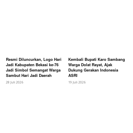
SUBSCRIBE NOW
Company
About
Contact us
Resmi Diluncurkan, Logo Hari
Kembali Bupati Karo Sambang
Jadi Kabupaten Bekasi ke-76
Warga Dolat Rayat, Ajak
Subscription Plans
Jadi Simbol Semangat Warga
Dukung Gerakan Indonesia
Sambut Hari Jadi Daerah
ASRI
My account
28 Juli 2026
19 Juli 2026
Bagikan Artikel
Berita Lainnya
Danrem 072/Pamungkas: Sinergi
Akademisi dan TNI Kunci Perkuat Ketahanan
Strategis Bangsa