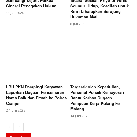
Sambangi Kejari, Perkuat
Bicara: Setelah Priyo Di Vonis
Sinergi Penegakan Hukum
Seumur Hidup, Keadilan untuk
Ririn Diharapkan Berujung
14 Juli 2026
Hukuman Mati
8 Juli 2026
LBH PKN Dampingi Karyawan
Tergerak oleh Kepedulian,
Laporkan Dugaan Pencemaran
Personel Polsek Kemayoran
Nama Baik dan Fitnah ke Polres
Bantu Korban Dugaan
Cianjur
Penipuan Kerja Pulang ke
Malang
27 Juni 2026
14 Juni 2026