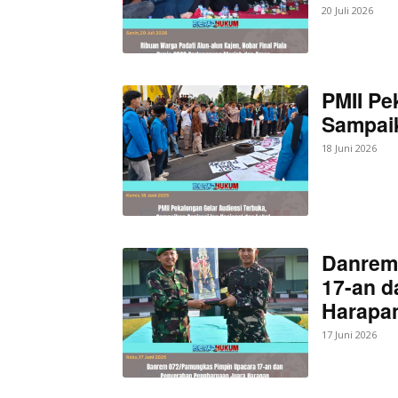
20 Juli 2026
SUBSCRIB
PMII Pe
Sampaik
Bagikan Artikel
18 Juni 2026
Berita Lainnya
PKDI Resm
Perjuangkan Kemajuan 
Danrem
17-an d
Harapan
17 Juni 2026