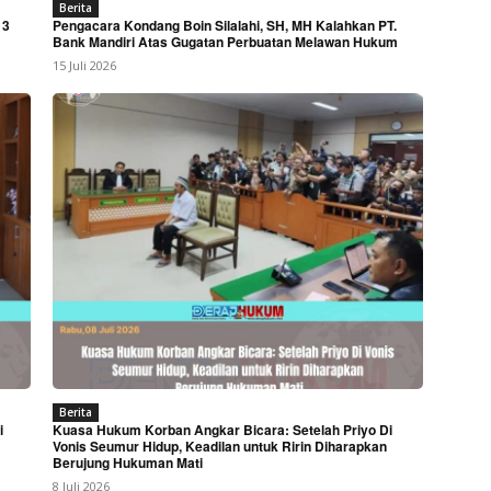
Berita
 3
Pengacara Kondang Boin Silalahi, SH, MH Kalahkan PT.
Bank Mandiri Atas Gugatan Perbuatan Melawan Hukum
15 Juli 2026
Berita
i
Kuasa Hukum Korban Angkar Bicara: Setelah Priyo Di
Vonis Seumur Hidup, Keadilan untuk Ririn Diharapkan
Berujung Hukuman Mati
8 Juli 2026