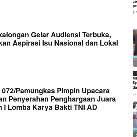
My account
ce
pe
5 
E NOW
kalongan Gelar Audiensi Terbuka,
an Aspirasi Isu Nasional dan Lokal
i Kukuhkan Pengurus DPC Kabupaten Pekalongan, Siap Perk
Desa
B
Ma
Sp
da
 072/Pamungkas Pimpin Upacara
24
an Penyerahan Penghargaan Juara
 I Lomba Karya Bakti TNI AD