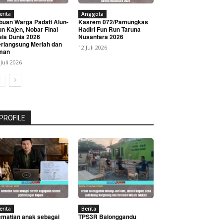
erita
Anggota
buan Warga Padati Alun-
Kasrem 072/Pamungkas
un Kajen, Nobar Final
Hadiri Fun Run Taruna
ala Dunia 2026
Nusantara 2026
rlangsung Meriah dan
12 Juli 2026
man
 Juli 2026
PROFILE
erita
Berita
matian anak sebagai
TPS3R Balonggandu