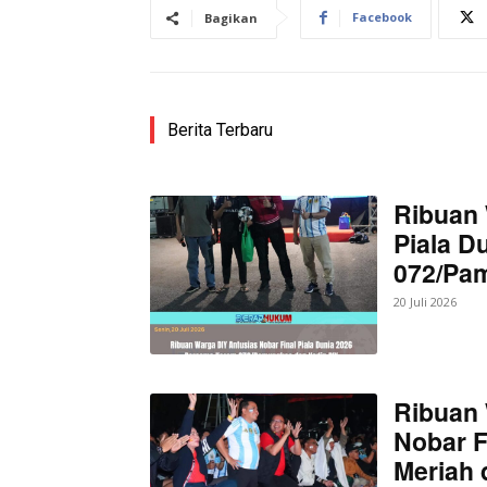
Facebook
Bagikan
Berita Terbaru
Ribuan 
Piala D
News 
072/Pa
Magazin
20 Juli 2026
Ribuan 
Nobar F
Meriah