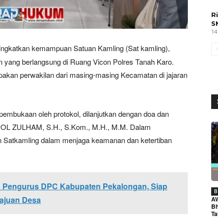
R
S
14
ngkatkan kemampuan Satuan Kamling (Sat kamling),
n yang berlangsung di Ruang Vicon Polres Tanah Karo.
rupakan perwakilan dari masing-masing Kecamatan di jajaran
 pembukaan oleh protokol, dilanjutkan dengan doa dan
POL ZULHAM, S.H., S.Kom., M.H., M.M. Dalam
 Satkamling dalam menjaga keamanan dan ketertiban
 Pengurus DPC Kabupaten Pekalongan, Siap
B
majuan Desa
A
Bh
Ta