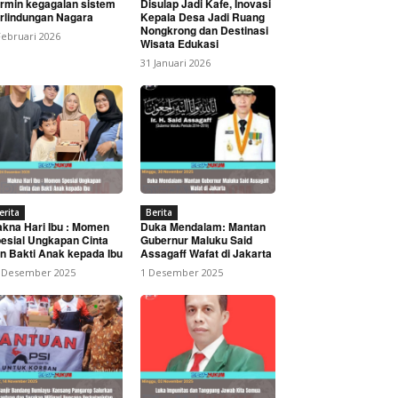
rmin kegagalan sistem
Disulap Jadi Kafe, Inovasi
rlindungan Nagara
Kepala Desa Jadi Ruang
Nongkrong dan Destinasi
Februari 2026
Wisata Edukasi
31 Januari 2026
uat Sinergi dan
erita
Berita
kna Hari Ibu : Momen
Duka Mendalam: Mantan
esial Ungkapan Cinta
Gubernur Maluku Said
n Bakti Anak kepada Ibu
Assagaff Wafat di Jakarta
 Desember 2025
1 Desember 2025