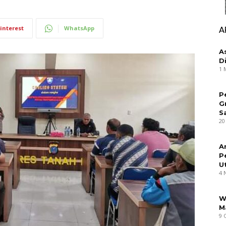
interest
WhatsApp
A
A
D
1 
P
G
S
20
A
P
U
4 
W
M
9 