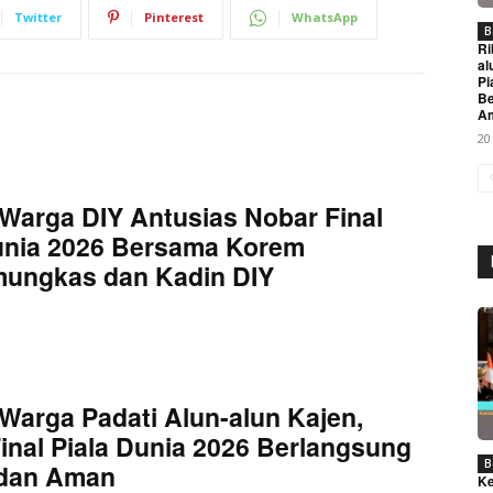
Twitter
Pinterest
WhatsApp
B
Ri
al
Pi
Be
A
20
Warga DIY Antusias Nobar Final
unia 2026 Bersama Korem
Week
mungkas dan Kadin DIY
e PRO
Company
About
Warga Padati Alun-alun Kajen,
Contact us
inal Piala Dunia 2026 Berlangsung
Subscription Plans
B
 dan Aman
Ke