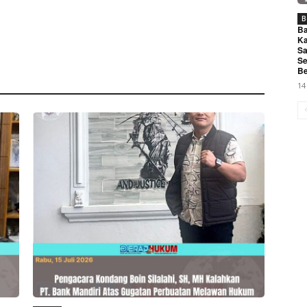
B
Ba
Ka
Sa
Se
Be
14