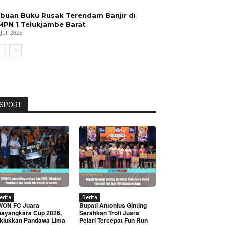
ibuan Buku Rusak Terendam Banjir di
MPN 1 Telukjambe Barat
 Juli 2025
SPORT
erita
Berita
WON FC Juara
Bupati Antonius Ginting
ayangkara Cup 2026,
Serahkan Trofi Juara
klukkan Pandawa Lima
Pelari Tercepat Fun Run