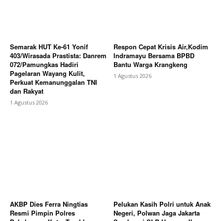
Berita Lainnya
Meriahkan HUT RI Ke-81 Pemkab
Karo Gelar Gerak Jalan Kemerdekaan
Semarak HUT Ke-61 Yonif
Respon Cepat Krisis Air,Kodim
403/Wirasada Prastista: Danrem
Indramayu Bersama BPBD
072/Pamungkas Hadiri
Bantu Warga Krangkeng
Pagelaran Wayang Kulit,
1 Agustus 2026
Perkuat Kemanunggalan TNI
dan Rakyat
1 Agustus 2026
AKBP Dies Ferra Ningtias
Pelukan Kasih Polri untuk Anak
Resmi Pimpin Polres
Negeri, Polwan Jaga Jakarta