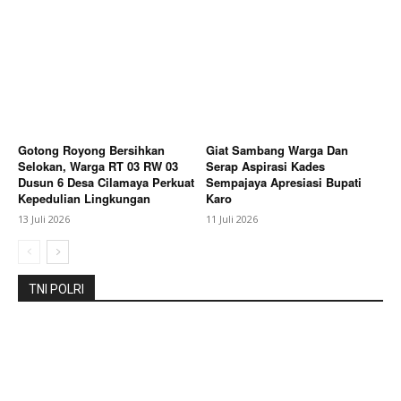
SUBSCRIBE NOW
Gotong Royong Bersihkan
Giat Sambang Warga Dan
Selokan, Warga RT 03 RW 03
Serap Aspirasi Kades
Company
Dusun 6 Desa Cilamaya Perkuat
Sempajaya Apresiasi Bupati
Kepedulian Lingkungan
Karo
About
13 Juli 2026
11 Juli 2026
Contact us
Subscription Plans
TNI POLRI
My account
Bagikan Artikel