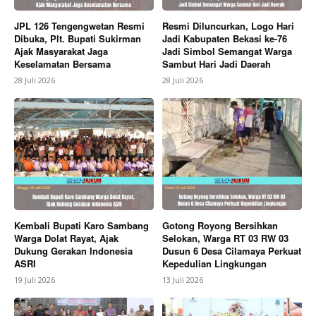
JPL 126 Tengengwetan Resmi
Resmi Diluncurkan, Logo Hari
Dibuka, Plt. Bupati Sukirman
Jadi Kabupaten Bekasi ke-76
Ajak Masyarakat Jaga
Jadi Simbol Semangat Warga
Keselamatan Bersama
Sambut Hari Jadi Daerah
SUBSCRIBE NOW
28 Juli 2026
28 Juli 2026
Company
About
Contact us
Subscription Plans
Kembali Bupati Karo Sambang
Gotong Royong Bersihkan
My account
Warga Dolat Rayat, Ajak
Selokan, Warga RT 03 RW 03
Dukung Gerakan Indonesia
Dusun 6 Desa Cilamaya Perkuat
ASRI
Kepedulian Lingkungan
Bagikan Artikel
19 Juli 2026
13 Juli 2026