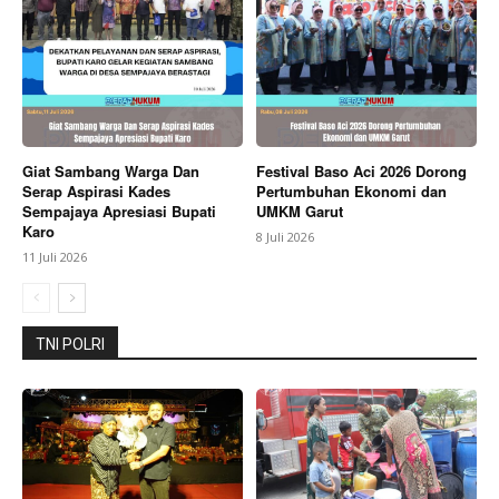
Berita Lainnya
Briefing Mingguan Tim POD & COD
JNE Galuhmas Karawang Bahas Evaluasi
Penanganan Paket Prioritas
Giat Sambang Warga Dan
Festival Baso Aci 2026 Dorong
Serap Aspirasi Kades
Pertumbuhan Ekonomi dan
Sempajaya Apresiasi Bupati
UMKM Garut
Karo
8 Juli 2026
11 Juli 2026
TNI POLRI