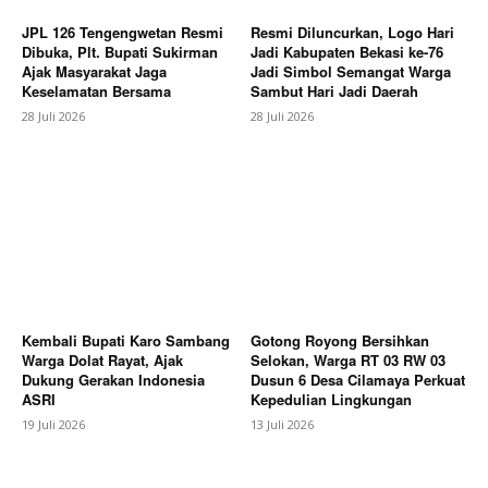
JPL 126 Tengengwetan Resmi
Resmi Diluncurkan, Logo Hari
Dibuka, Plt. Bupati Sukirman
Jadi Kabupaten Bekasi ke-76
Ajak Masyarakat Jaga
Jadi Simbol Semangat Warga
Keselamatan Bersama
Sambut Hari Jadi Daerah
SUBSCRIBE NOW
28 Juli 2026
28 Juli 2026
Company
About
Contact us
Subscription Plans
Kembali Bupati Karo Sambang
Gotong Royong Bersihkan
Warga Dolat Rayat, Ajak
Selokan, Warga RT 03 RW 03
My account
Dukung Gerakan Indonesia
Dusun 6 Desa Cilamaya Perkuat
ASRI
Kepedulian Lingkungan
Bagikan Artikel
19 Juli 2026
13 Juli 2026