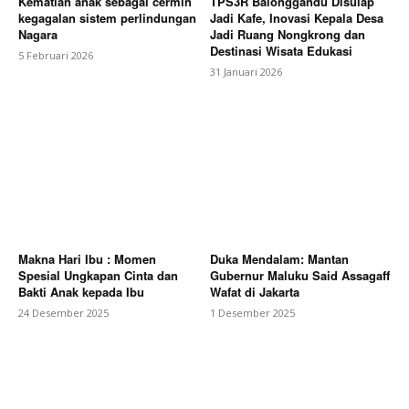
Kematian anak sebagai cermin
TPS3R Balonggandu Disulap
kegagalan sistem perlindungan
Jadi Kafe, Inovasi Kepala Desa
Nagara
Jadi Ruang Nongkrong dan
Destinasi Wisata Edukasi
5 Februari 2026
31 Januari 2026
Makna Hari Ibu : Momen
Duka Mendalam: Mantan
Spesial Ungkapan Cinta dan
Gubernur Maluku Said Assagaff
Bakti Anak kepada Ibu
Wafat di Jakarta
24 Desember 2025
1 Desember 2025