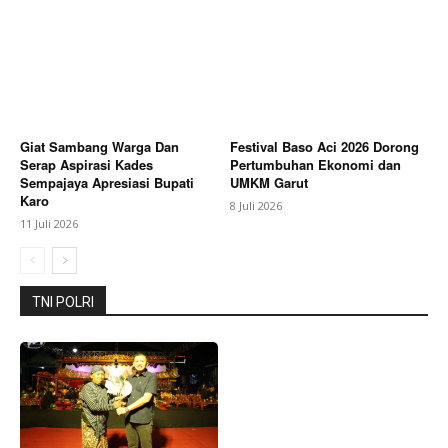
Berita Lainnya
Rumah Milik Warga Rawagempol
Kulon Roboh Akibat Kayu Penyangga Lapuk, Warga
Harapkan Bantuan Pemerintah
Giat Sambang Warga Dan
Festival Baso Aci 2026 Dorong
Serap Aspirasi Kades
Pertumbuhan Ekonomi dan
Sempajaya Apresiasi Bupati
UMKM Garut
Karo
8 Juli 2026
11 Juli 2026
TNI POLRI