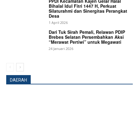
PPDI Kecamatan Kajen Gelar Halal
Bihalal Idul Fitri 1447 H, Perkuat
Silaturahmi dan Sinergitas Perangkat
Desa
1 April 2026
Dari Tuk Sirah Pemali, Relawan PDIP
Brebes Selatan Persembahkan Aksi
“Merawat Pertiwi” untuk Megawati
24 Januari 2026
News Week
DAERAH
Magazine PRO