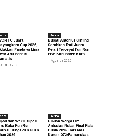
erita
Berita
WON FC Juara
Bupati Antonius Ginting
ayangkara Cup 2026,
Serahkan Trofi Juara
klukkan Pandawa Lima
Pelari Tercepat Fun Run
wat Adu Penalti
FBB Kabupaten Karo
amatis
1 Agustus 2026
Agustus 2026
erita
Berita
pati dan Wakil Bupati
Ribuan Warga DIY
ro Buka Fun Run
Antusias Nobar Final Piala
stival Bunga dan Buah
Dunia 2026 Bersama
hun 2026
Korem 072/Pamungkas