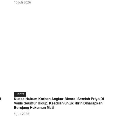
15 Juli 2026
Berita
i
Kuasa Hukum Korban Angkar Bicara: Setelah Priyo Di
Vonis Seumur Hidup, Keadilan untuk Ririn Diharapkan
Berujung Hukuman Mati
8 Juli 2026