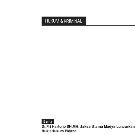
HUKUM & KRIMINAL
Berita
Dr.Fri Hartono SH,MH, Jaksa Utama Madya Luncurkan
Buku Hukum Pidana