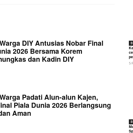
Warga DIY Antusias Nobar Final
B
Ke
unia 2026 Bersama Korem
ce
mungkas dan Kadin DIY
pe
5 
Warga Padati Alun-alun Kajen,
inal Piala Dunia 2026 Berlangsung
 dan Aman
B
Ma
Sp