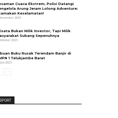
ncaman Cuaca Ekstrem, Polisi Datangi
engelola Arung Jeram Lolong Adventure:
tamakan Keselamatan!
November 2025
isata Bukan Milik Investor, Tapi Milik
asyarakat Subang Sepenuhnya
Oktober 2025
ibuan Buku Rusak Terendam Banjir di
MPN 1 Telukjambe Barat
 Juli 2025
SPORT