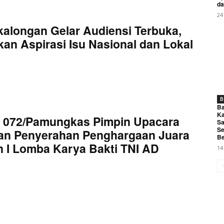
da
24
kalongan Gelar Audiensi Terbuka,
an Aspirasi Isu Nasional dan Lokal
B
Ba
Ka
 072/Pamungkas Pimpin Upacara
Sa
Se
an Penyerahan Penghargaan Juara
Be
 I Lomba Karya Bakti TNI AD
14