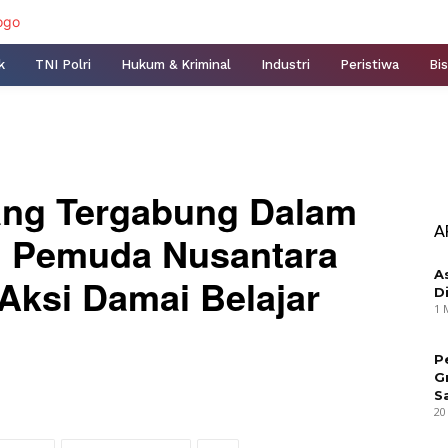
k
TNI Polri
Hukum & Kriminal
Industri
Peristiwa
Bis
ang Tergabung Dalam
A
 Pemuda Nusantara
A
Aksi Damai Belajar
D
1 
P
G
S
20