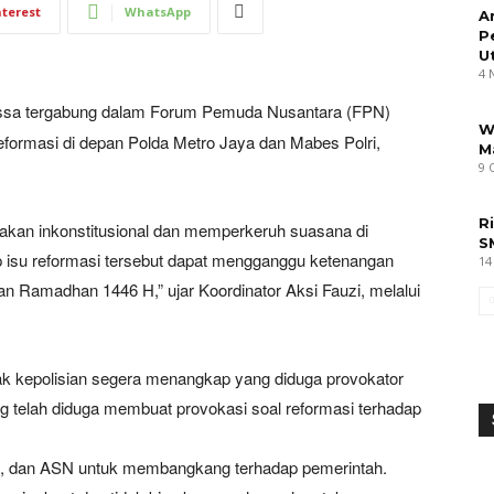
nterest
WhatsApp
A
P
U
4 
sa tergabung dalam Forum Pemuda Nusantara (FPN)
W
reformasi di depan Polda Metro Jaya dan Mabes Polri,
M
9 
R
rakan inkonstitusional dan memperkeruh suasana di
S
 isu reformasi tersebut dapat mengganggu ketenangan
14
n Ramadhan 1446 H,” ujar Koordinator Aksi Fauzi, melalui
hak kepolisian segera menangkap yang diduga provokator
ng telah diduga membuat provokasi soal reformasi terhadap
ri, dan ASN untuk membangkang terhadap pemerintah.