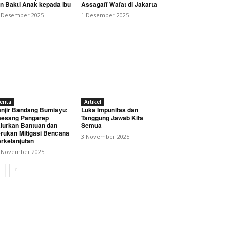
n Bakti Anak kepada Ibu
Assagaff Wafat di Jakarta
 Desember 2025
1 Desember 2025
erita
Artikel
njir Bandang Bumiayu:
Luka Impunitas dan
esang Pangarep
Tanggung Jawab Kita
lurkan Bantuan dan
Semua
rukan Mitigasi Bencana
3 November 2025
rkelanjutan
 November 2025