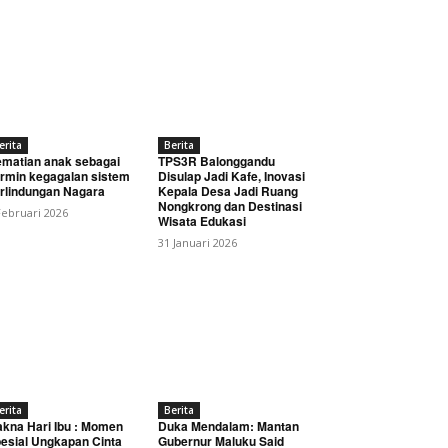
erita
Berita
matian anak sebagai
TPS3R Balonggandu
rmin kegagalan sistem
Disulap Jadi Kafe, Inovasi
rlindungan Nagara
Kepala Desa Jadi Ruang
Nongkrong dan Destinasi
Februari 2026
Wisata Edukasi
31 Januari 2026
erita
Berita
kna Hari Ibu : Momen
Duka Mendalam: Mantan
esial Ungkapan Cinta
Gubernur Maluku Said