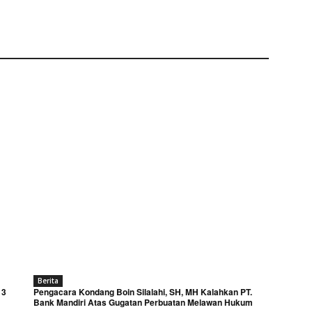
Berita
 3
Pengacara Kondang Boin Silalahi, SH, MH Kalahkan PT.
Bank Mandiri Atas Gugatan Perbuatan Melawan Hukum