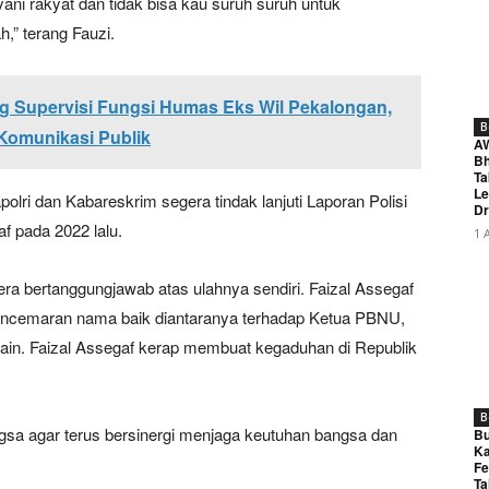
ani rakyat dan tidak bisa kau suruh suruh untuk
,” terang Fauzi.
g Supervisi Fungsi Humas Eks Wil Pekalongan,
B
 Komunikasi Publik
A
Bh
Ta
Le
polri dan Kabareskrim segera tindak lanjuti Laporan Polisi
Dr
f pada 2022 lalu.
1 
era bertanggungjawab atas ulahnya sendiri. Faizal Assegaf
encemaran nama baik diantaranya terhadap Ketua PBNU,
-lain. Faizal Assegaf kerap membuat kegaduhan di Republik
B
a agar terus bersinergi menjaga keutuhan bangsa dan
Bu
Ka
Fe
Ta