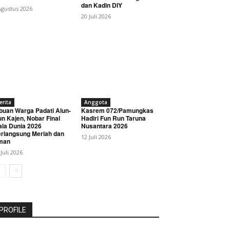
dan Kadin DIY
Agustus 2026
20 Juli 2026
erita
Anggota
buan Warga Padati Alun-
Kasrem 072/Pamungkas
un Kajen, Nobar Final
Hadiri Fun Run Taruna
ala Dunia 2026
Nusantara 2026
rlangsung Meriah dan
12 Juli 2026
man
 Juli 2026
PROFILE