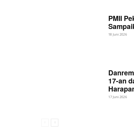
PMII Pe
Sampaik
18 Juni 2026
Danrem
17-an d
Harapan
17 Juni 2026