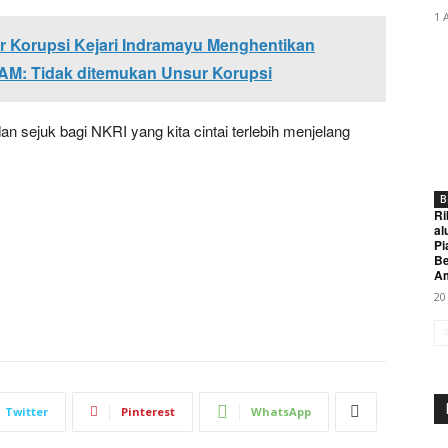
1 
r Korupsi Kejari Indramayu Menghentikan
AM: Tidak ditemukan Unsur Korupsi
n sejuk bagi NKRI yang kita cintai terlebih menjelang
B
Ri
al
Pi
Be
A
20
Twitter
Pinterest
WhatsApp