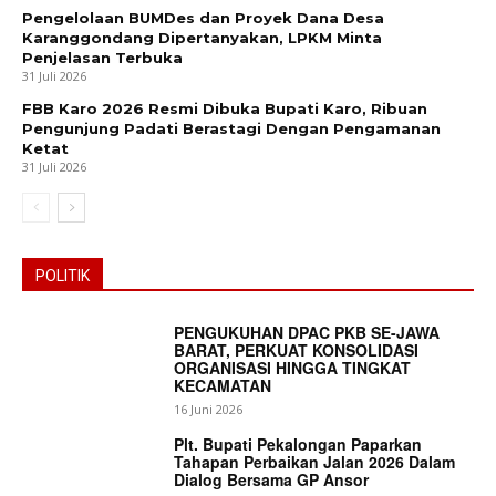
Pengelolaan BUMDes dan Proyek Dana Desa
Karanggondang Dipertanyakan, LPKM Minta
Penjelasan Terbuka
31 Juli 2026
FBB Karo 2026 Resmi Dibuka Bupati Karo, Ribuan
Pengunjung Padati Berastagi Dengan Pengamanan
Ketat
31 Juli 2026
POLITIK
News Week
Magazine PRO
PENGUKUHAN DPAC PKB SE-JAWA
BARAT, PERKUAT KONSOLIDASI
ORGANISASI HINGGA TINGKAT
KECAMATAN
16 Juni 2026
Plt. Bupati Pekalongan Paparkan
Tahapan Perbaikan Jalan 2026 Dalam
Dialog Bersama GP Ansor