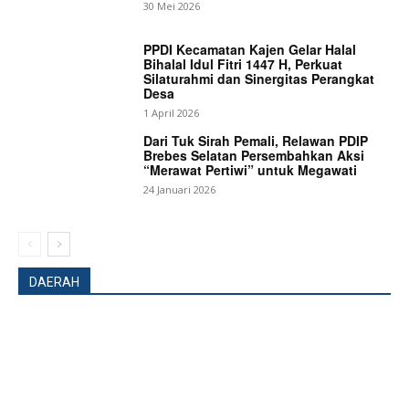
30 Mei 2026
PPDI Kecamatan Kajen Gelar Halal
Bihalal Idul Fitri 1447 H, Perkuat
Silaturahmi dan Sinergitas Perangkat
Desa
SUBSCRIBE NOW
1 April 2026
Dari Tuk Sirah Pemali, Relawan PDIP
Brebes Selatan Persembahkan Aksi
“Merawat Pertiwi” untuk Megawati
24 Januari 2026
Company
About
Contact us
DAERAH
Subscription Plans
My account
Bagikan Artikel