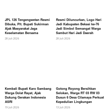
Berita Lainnya
Anton Nugraha Desak Kejari Subang
Panggil Oknum PAW Kades Ciruluk: Jangan Hukum
Tajam ke Bawah Tumpul ke Atas
JPL 126 Tengengwetan Resmi
Resmi Diluncurkan, Logo Hari
Dibuka, Plt. Bupati Sukirman
Jadi Kabupaten Bekasi ke-76
Ajak Masyarakat Jaga
Jadi Simbol Semangat Warga
Keselamatan Bersama
Sambut Hari Jadi Daerah
28 Juli 2026
28 Juli 2026
Kembali Bupati Karo Sambang
Gotong Royong Bersihkan
Warga Dolat Rayat, Ajak
Selokan, Warga RT 03 RW 03
Dukung Gerakan Indonesia
Dusun 6 Desa Cilamaya Perkuat
ASRI
Kepedulian Lingkungan
19 Juli 2026
13 Juli 2026