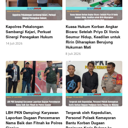
Kapolres Pekalongan
Kuasa Hukum Korban Angkar
Sambangi Kejari, Perkuat
Bicara: Setelah Priyo Di Vonis
Sinergi Penegakan Hukum
Seumur Hidup, Keadilan untuk
Ririn Diharapkan Berujung
14 Juli 2026
Hukuman Mati
8 Juli 2026
LBH PKN Dampingi Karyawan
Tergerak oleh Kepedulian,
Laporkan Dugaan Pencemaran
Personel Polsek Kemayoran
Nama Baik dan Fitnah ke Polres
Bantu Korban Dugaan
Cianjur
Penipuan Kerja Pulang ke