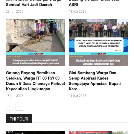
Sambut Hari Jadi Daerah
ASRI
28 Juli 2026
19 Juli 2026
Berita Lainnya
Pemkab Karo Perkuat Sinkronisasi
Program Dan Jajaki Pembangunan PLUT UMKM
Dengan Kementerian
Gotong Royong Bersihkan
Giat Sambang Warga Dan
Selokan, Warga RT 03 RW 03
Serap Aspirasi Kades
Dusun 6 Desa Cilamaya Perkuat
Sempajaya Apresiasi Bupati
Kepedulian Lingkungan
Karo
13 Juli 2026
11 Juli 2026
TNI POLRI