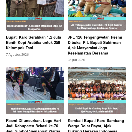
Bupati Karo Serahkan 1,2 Juta
JPL 126 Tengengwetan Resmi
SUBSCRIBE NOW
Benih Kopi Arabika untuk 259
Dibuka, Plt. Bupati Sukirman
Kelompok Tani.
Ajak Masyarakat Jaga
Keselamatan Bersama
7 Agustus 2026
28 Juli 2026
Company
About
Contact us
Subscription Plans
My account
Resmi Diluncurkan, Logo Hari
Kembali Bupati Karo Sambang
Bagikan Artikel
Jadi Kabupaten Bekasi ke-76
Warga Dolat Rayat, Ajak
Jadi Simbol Semangat Warga
Dukung Gerakan Indonesia