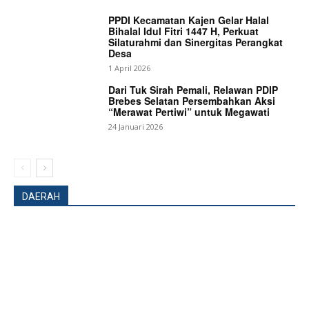
PPDI Kecamatan Kajen Gelar Halal
About
Bihalal Idul Fitri 1447 H, Perkuat
Silaturahmi dan Sinergitas Perangkat
Contact us
Desa
1 April 2026
Subscription Plans
Dari Tuk Sirah Pemali, Relawan PDIP
My account
Brebes Selatan Persembahkan Aksi
“Merawat Pertiwi” untuk Megawati
Bagikan Artikel
24 Januari 2026
Berita Lainnya
Ketua DPD APPI Kab Subang Soroti
Anggaran Hibah KONI TA 2024 2025
DAERAH