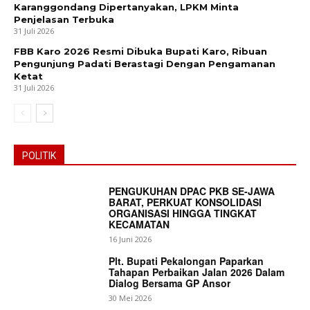
Karanggondang Dipertanyakan, LPKM Minta
Penjelasan Terbuka
News Week
31 Juli 2026
Magazine PRO
FBB Karo 2026 Resmi Dibuka Bupati Karo, Ribuan
Pengunjung Padati Berastagi Dengan Pengamanan
Ketat
31 Juli 2026
POLITIK
PENGUKUHAN DPAC PKB SE-JAWA
BARAT, PERKUAT KONSOLIDASI
ORGANISASI HINGGA TINGKAT
KECAMATAN
SUBSCRIBE NOW
16 Juni 2026
Plt. Bupati Pekalongan Paparkan
Tahapan Perbaikan Jalan 2026 Dalam
Dialog Bersama GP Ansor
30 Mei 2026
Company