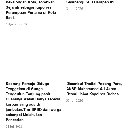
Pekalongan Kota, Torehkan
Sambangi SLB Harapan Ibu
Sejarah sebagai Kapolres
31 Juli 2026
Perempuan Pertama di Kota
Batik
1 Agustus 2026
Seorang Remaja Diduga
Disambut Tradisi Pedang Pora,
Tenggelam di Sungai
AKBP Muhammad Ali Akbar
Tenggulun Tanjung pasir
Resmi Jabat Kapolres Brebes
Cilamaya Wetan Hanya sepeda
30 Juli 2026
korban yang ada di
jembatan,Tim BPBD dan warga
setempat Melakukan
Pencarian...
31 Juli 2026