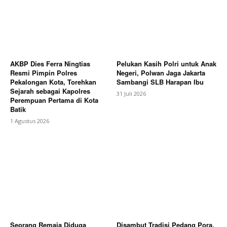
Bagikan Artikel
Berita Lainnya
Resmi Diluncurkan, Logo Hari Jadi
Kabupaten Bekasi ke-76 Jadi Simbol Semangat
Warga Sambut Hari Jadi Daerah
AKBP Dies Ferra Ningtias
Pelukan Kasih Polri untuk Anak
Resmi Pimpin Polres
Negeri, Polwan Jaga Jakarta
Pekalongan Kota, Torehkan
Sambangi SLB Harapan Ibu
Sejarah sebagai Kapolres
31 Juli 2026
Perempuan Pertama di Kota
Batik
1 Agustus 2026
Seorang Remaja Diduga
Disambut Tradisi Pedang Pora,