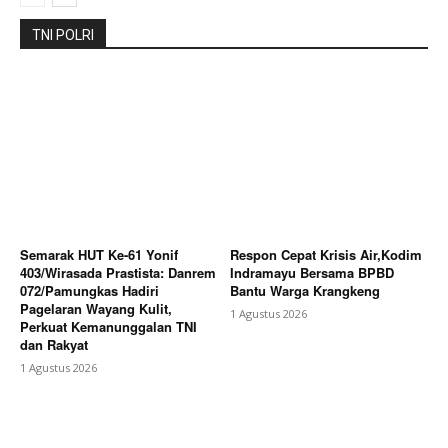
TNI POLRI
SUBSCRIBE NOW
Semarak HUT Ke-61 Yonif
Respon Cepat Krisis Air,Kodim
Company
403/Wirasada Prastista: Danrem
Indramayu Bersama BPBD
072/Pamungkas Hadiri
Bantu Warga Krangkeng
Pagelaran Wayang Kulit,
1 Agustus 2026
About
Perkuat Kemanunggalan TNI
dan Rakyat
Contact us
1 Agustus 2026
Subscription Plans
My account