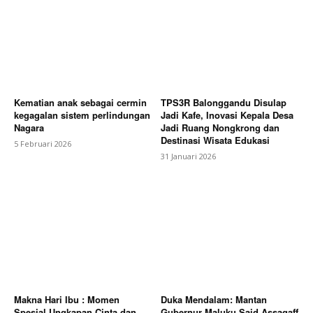
Kematian anak sebagai cermin
TPS3R Balonggandu Disulap
kegagalan sistem perlindungan
Jadi Kafe, Inovasi Kepala Desa
Nagara
Jadi Ruang Nongkrong dan
Destinasi Wisata Edukasi
5 Februari 2026
31 Januari 2026
Makna Hari Ibu : Momen
Duka Mendalam: Mantan
Spesial Ungkapan Cinta dan
Gubernur Maluku Said Assagaff