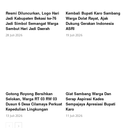
Resmi Diluncurkan, Logo Hari
Kembali Bupati Karo Sambang
Jadi Kabupaten Bekasi ke-76
Warga Dolat Rayat, Ajak
Jadi Simbol Semangat Warga
Dukung Gerakan Indonesia
Sambut Hari Jadi Daerah
ASRI
28 Juli 2026
19 Juli 2026
News Week
Gotong Royong Bersihkan
Giat Sambang Warga Dan
Selokan, Warga RT 03 RW 03
Serap Aspirasi Kades
Magazine PRO
Dusun 6 Desa Cilamaya Perkuat
Sempajaya Apresiasi Bupati
Kepedulian Lingkungan
Karo
13 Juli 2026
11 Juli 2026